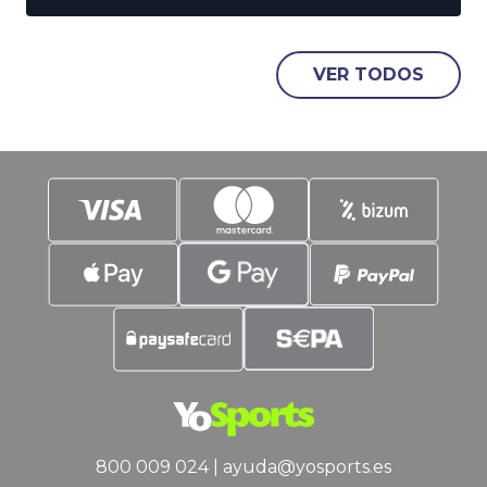
dónde pueden ir los fichajes del verano
de los grandes de la Liga. En este post
nos ocuparemos del Madrid, pero
VER TODOS
también tendremos tiempo de
acercarnos a las posibles necesidades
de Barcelona
800 009 024
|
ayuda@yosports.es