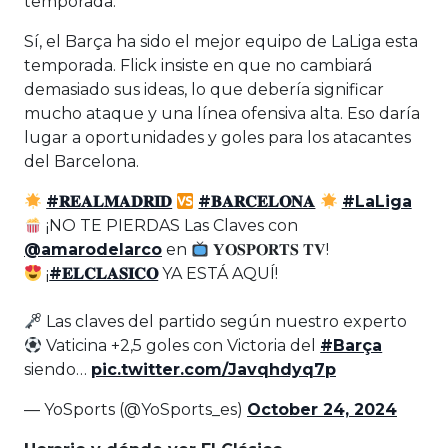
temporada.
Sí, el Barça ha sido el mejor equipo de LaLiga esta
temporada. Flick insiste en que no cambiará
demasiado sus ideas, lo que debería significar
mucho ataque y una línea ofensiva alta. Eso daría
lugar a oportunidades y goles para los atacantes
del Barcelona.
#𝐑𝐄𝐀𝐋𝐌𝐀𝐃𝐑𝐈𝐃
#𝐁𝐀𝐑𝐂𝐄𝐋𝐎𝐍𝐀
#LaLiga
¡NO TE PIERDAS Las Claves con
@amarodelarco
en
𝐘𝐎𝐒𝐏𝐎𝐑𝐓𝐒 𝐓𝐕!
¡
#𝐄𝐋𝐂𝐋𝐀𝐒𝐈𝐂𝐎
YA ESTÁ AQUÍ!
Las claves del partido según nuestro experto
Vaticina +2,5 goles con Victoria del
#Barça
siendo…
pic.twitter.com/Javqhdyq7p
— YoSports (@YoSports_es)
October 24, 2024