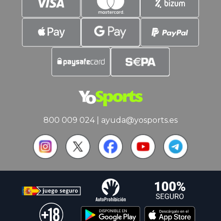
800 009 024
|
ayuda@yosports.es