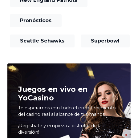
New England Patriots
Pronósticos
Seattle Sehawks
Superbowl
Juegos en vivo en
YoCasino
Te esperamos con todo el entretenimiento
del casino real al alcance de tus manos.
¡Regístrate y empieza a disfrutar de la
diversión!