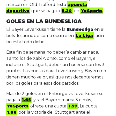
marcan en Old Trafford. Esta
apuesta
deportiva
que se paga a
5.20
en
YoSports
.
GOLES EN LA BUNDESLIGA
El Bayer Leverkusen tiene la
Bundesliga
en el
bolsillo, aunque como ocurre en
La Liga
, aún
no está todo dicho.
Este fin de semana no debería cambiar nada.
Tanto los de Xabi Alonso, como el Bayern, e
incluso el Stuttgart, deberían hacerse con los 3
puntos. Las cuotas para Leverkusen y Bayern no
tienen mucho valor, así que nos decantaremos
por los goles para esos dos partidos.
Más de 2 goles en el Friburgo vs Leverkusen se
paga a
1.65
, y si el Bayern marca 3 o más,
YoSports
ofrece una cuota
1.57
, La cuota
1.86
por la victoria del Stuttgart ante el