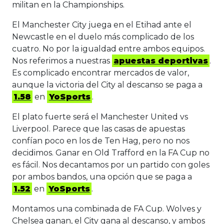
militan en la Championships.
El Manchester City juega en el Etihad ante el
Newcastle en el duelo más complicado de los
cuatro. No por la igualdad entre ambos equipos.
Nos referimos a nuestras
apuestas deportivas
.
Es complicado encontrar mercados de valor,
aunque la victoria del City al descanso se paga a
1.58
en
YoSports
.
El plato fuerte será el Manchester United vs
Liverpool. Parece que las casas de apuestas
confían poco en los de Ten Hag, pero no nos
decidimos. Ganar en Old Trafford en la FA Cup no
es fácil. Nos decantamos por un partido con goles
por ambos bandos, una opción que se paga a
1.52
en
YoSports
.
Montamos una combinada de FA Cup. Wolves y
Chelsea ganan, el City gana al descanso, y ambos