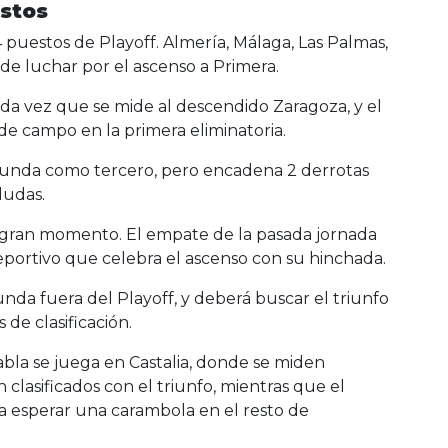
estos
 puestos de Playoff. Almería, Málaga, Las Palmas,
 de luchar por el ascenso a Primera.
oda vez que se mide al descendido Zaragoza, y el
 de campo en la primera eliminatoria.
egunda como tercero, pero encadena 2 derrotas
dudas.
gran momento. El empate de la pasada jornada
Deportivo que celebra el ascenso con su hinchada.
unda fuera del Playoff, y deberá buscar el triunfo
de clasificación.
abla se juega en Castalia, donde se miden
n clasificados con el triunfo, mientras que el
a esperar una carambola en el resto de