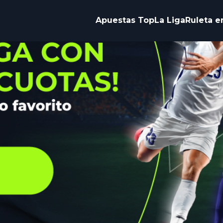
Apuestas Top
La Liga
Ruleta e