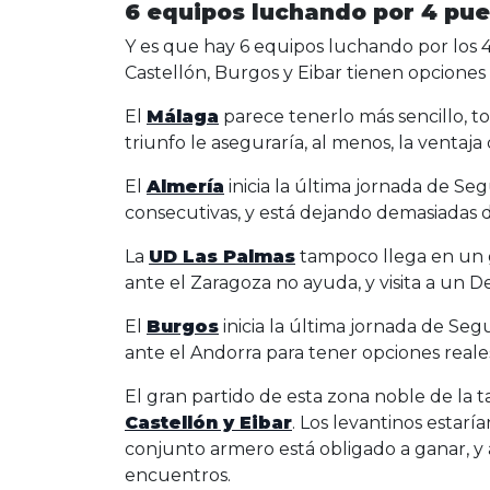
6 equipos luchando por 4 pu
Y es que hay 6 equipos luchando por los 4
Castellón, Burgos y Eibar tienen opciones
El
Málaga
parece tenerlo más sencillo, t
triunfo le aseguraría, al menos, la ventaja
El
Almería
inicia la última jornada de S
consecutivas, y está dejando demasiadas 
La
UD Las Palmas
tampoco llega en un 
ante el Zaragoza no ayuda, y visita a un 
El
Burgos
inicia la última jornada de Seg
ante el Andorra para tener opciones reales 
El gran partido de esta zona noble de la t
Castellón y Eibar
. Los levantinos estaría
conjunto armero está obligado a ganar, y 
encuentros.