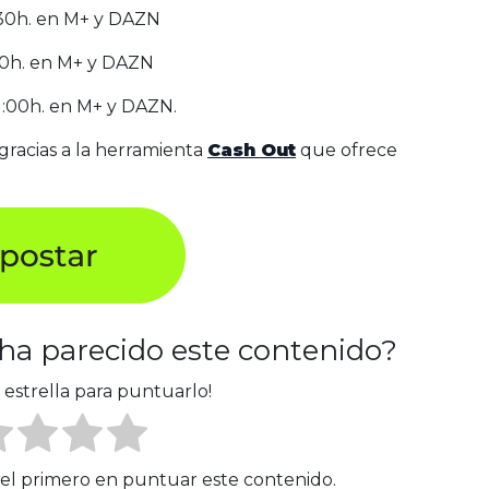
:30h. en M+ y DAZN
30h. en M+ y DAZN
1:00h. en M+ y DAZN.
gracias a la herramienta
Cash Out
que ofrece
 ha parecido este contenido?
 estrella para puntuarlo!
é el primero en puntuar este contenido.