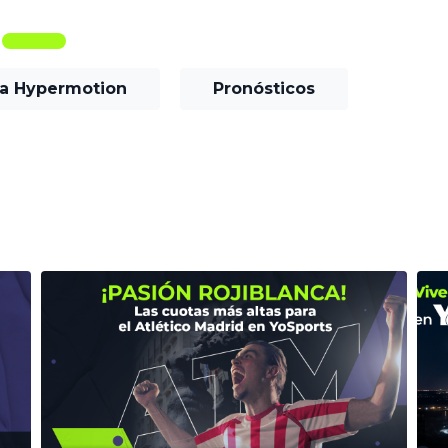
ga Hypermotion
Pronósticos