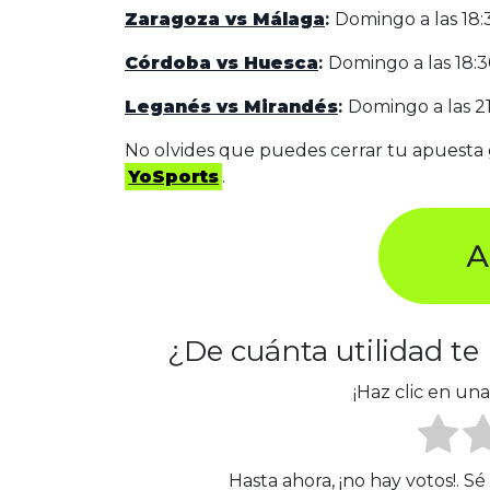
Zaragoza vs Málaga
:
Domingo a las 18
Córdoba vs Huesca
:
Domingo a las 18:
Leganés vs Mirandés
:
Domingo a las 2
No olvides que puedes cerrar tu apuesta 
YoSports
.
¿De cuánta utilidad te
¡Haz clic en una
Hasta ahora, ¡no hay votos!. S