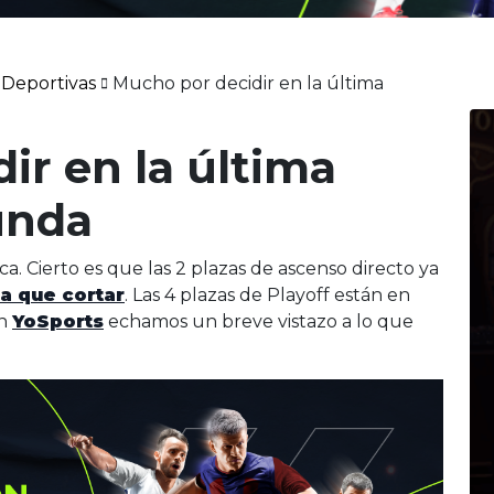
 Deportivas
Mucho por decidir en la última
ir en la última
unda
a. Cierto es que las 2 plazas de ascenso directo ya
a que cortar
. Las 4 plazas de Playoff están en
En
YoSports
echamos un breve vistazo a lo que