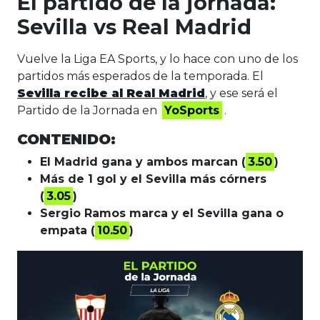
El partido de la jornada:
Sevilla vs Real Madrid
Vuelve la Liga EA Sports, y lo hace con uno de los
partidos más esperados de la temporada. El
Sevilla recibe al Real Madrid
, y ese será el
Partido de la Jornada en
YoSports
.
CONTENIDO:
El Madrid gana y ambos marcan (
3.50
)
Más de 1 gol y el Sevilla más córners
(
3.05
)
Sergio Ramos marca y el Sevilla gana o
empata (
10.50
)