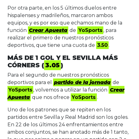
Por otra parte, en los 5 últimos duelos entre
hispalenses y madrileños, marcaron ambos
equipos, y es por eso que echamos mano de la
función
Crear Apuesta
de
YoSports
, para
realizar el primero de nuestros pronósticos
deportivos, que tiene una cuota de
3.50
.
MÁS DE 1 GOL Y EL SEVILLA MÁS
CÓRNERS (
3.05
)
Para el segundo de nuestros pronósticos
deportivos para el
partido de la jornada
de
YoSports
, volvemos a utilizar la función
Crear
Apuesta
que nos ofrece
YoSports
.
Uno de los patrones que se repiten en los
partidos entre Sevilla y Real Madrid son los goles.
En 22 de los últimos 24 enfrentamientos entre
ambos conjuntos, se han anotado más de 1 tanto,