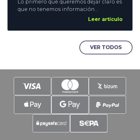
Lo primero que queremos dejar claro es
que no tenemos información
privilegiada. Eso sí, vemos el suficiente
Leer artículo
Fútbol como para poder vislumbrar por
dónde pueden ir los fichajes del verano
de los grandes de la Liga. En este post
nos ocuparemos del Madrid, pero
VER TODOS
también tendremos tiempo de
acercarnos a las posibles necesidades
de Barcelona