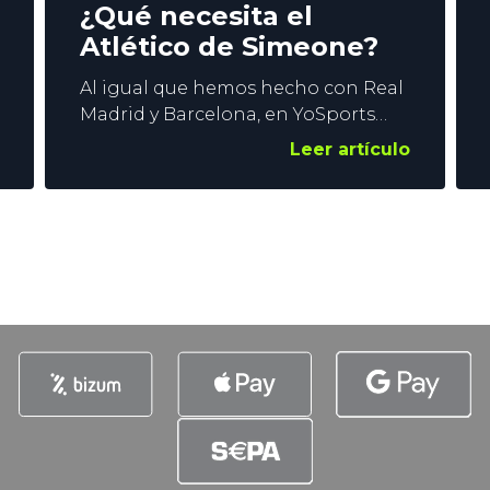
¿Qué necesita el
Atlético de Simeone?
Al igual que hemos hecho con Real
Madrid y Barcelona, en YoSports
nos lanzamos a analizar qué puede
Leer artículo
necesitar el Atlético de Simeone de
cara a la temporada que está a
punto de comenzar. Ya hay 2
fichajes importantes confirmados, y
otro que está por llegar. Sin
embargo, nadie puede esconder
que los movimientos rojiblancos