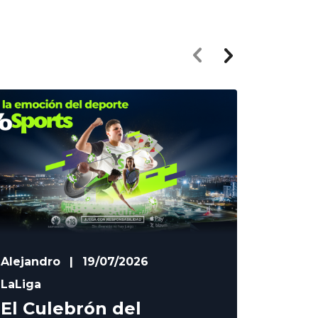
Alejandro
|
19/07/2026
Alejand
LaLiga
LaLiga
El Culebrón del
¿Qué