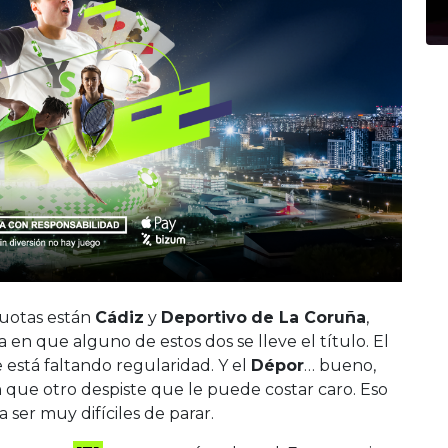
cuotas están
Cádiz
y
Deportivo
de La Coruña
,
 en que alguno de estos dos se lleve el título. El
e está faltando regularidad. Y el
Dépor
… bueno,
 que otro despiste que le puede costar caro. Eso
a ser muy difíciles de parar.