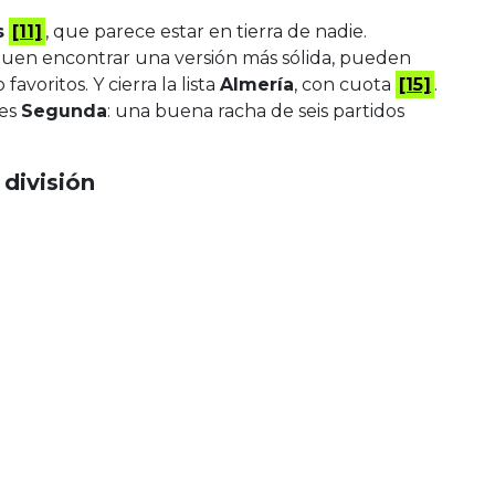
s
[11]
, que parece estar en tierra de nadie.
iguen encontrar una versión más sólida, pueden
voritos. Y cierra la lista
Almería
, con cuota
[15]
.
 es
Segunda
: una buena racha de seis partidos
división