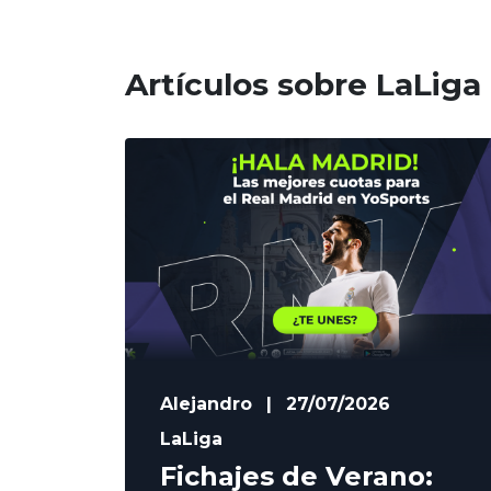
Artículos sobre LaLiga
Alejandro
|
27/07/2026
LaLiga
Fichajes de Verano: