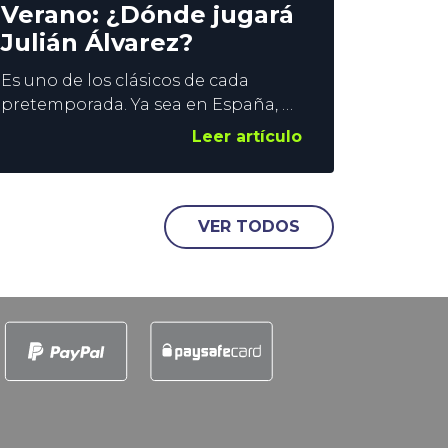
Verano: ¿Dónde jugará
del R
Julián Álvarez?
Mour
Es uno de los clásicos de cada
Querido
pretemporada. Ya sea en España, o
muchos. 
en alguna de las Grandes Ligas
Liga par
Leer artículo
Europeas, siempre hay un tópico
Real Mad
que se repite año tras año. El
regresa 
Culebrón del Verano. No, no es una
aficiona
telenovela. Nos referimos, claro
operador
VER TODOS
está, al típico fichaje que tiene a los
están mu
aficionados al fútbol y a
puede ha
que nauf