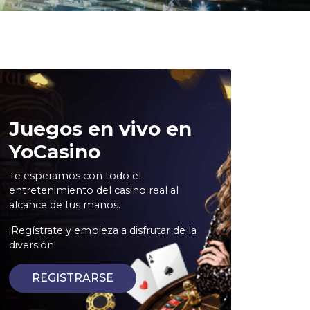
Juegos en vivo en
YoCasino
Te esperamos con todo el
entretenimiento del casino real al
alcance de tus manos.
¡Regístrate y empieza a disfrutar de la
diversión!
REGISTRARSE