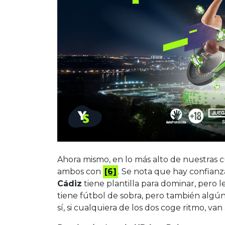
Ahora mismo, en lo más alto de nuestras 
ambos con
[6]
. Se nota que hay confianza
Cádiz
tiene plantilla para dominar, pero l
tiene fútbol de sobra, pero también algún
sí, si cualquiera de los dos coge ritmo, van 