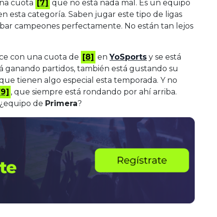
una cuota
[7]
que no está nada mal. Es un equipo
en esta categoría. Saben jugar este tipo de ligas
abar campeones perfectamente. No están tan lejos
rece con una cuota de
[8]
en
YoSports
y se está
stá ganando partidos, también está gustando su
de que tienen algo especial esta temporada. Y no
[9]
, que siempre está rondando por ahí arriba.
… ¿equipo de
Primera
?