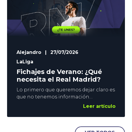
Alejandro
|
27/07/2026
LaLiga
Fichajes de Verano: ¿Qué
necesita el Real Madrid?
Lo primero que queremos dejar claro es
que no tenemos información
privilegiada. Eso sí, vemos el suficiente
Leer artículo
Fútbol como para poder vislumbrar por
dónde pueden ir los fichajes del verano
de los grandes de la Liga. En este post