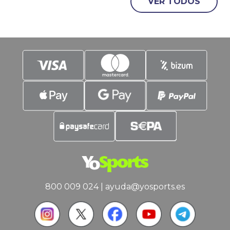
nos ocuparemos del Madrid, pero
VER TODOS
también tendremos tiempo de
acercarnos a las posibles necesidades
de Barcelona
800 009 024
|
ayuda@yosports.es