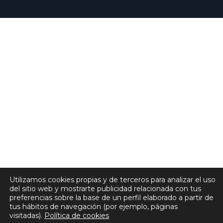
Utilizamos cookies propias y de terceros para analizar el uso
del sitio web y mostrarte publicidad relacionada con tus
preferencias sobre la base de un perfil elaborado a partir de
tus hábitos de navegación (por ejemplo, páginas
visitadas).
Política de cookies