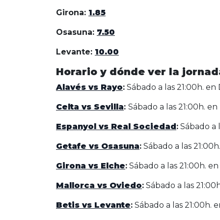
Girona:
1.85
Osasuna:
7.50
Levante:
10.00
Horario y dónde ver la jornad
Alavés vs Rayo
:
Sábado a las 21:00h. en
Celta vs Sevilla
:
Sábado a las 21:00h. en
Espanyol vs Real Sociedad
:
Sábado a l
Getafe vs Osasuna
:
Sábado a las 21:00h
Girona vs Elche
:
Sábado a las 21:00h. e
Mallorca vs Oviedo
:
Sábado a las 21:00
Betis vs Levante
:
Sábado a las 21:00h. 