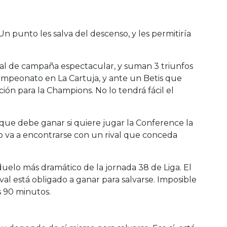
Un punto les salva del descenso, y les permitiría
al de campaña espectacular, y suman 3 triunfos
ampeonato en La Cartuja, y ante un Betis que
ación para la Champions. No lo tendrá fácil el
fe que debe ganar si quiere jugar la Conference la
 va a encontrarse con un rival que conceda
 duelo más dramático de la jornada 38 de Liga. El
ival está obligado a ganar para salvarse. Imposible
s 90 minutos.