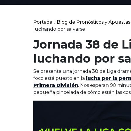
Portada
Blog de Pronósticos y Apuestas
luchando por salvarse
Jornada 38 de L
luchando por sa
Se presenta una jornada 38 de Liga dramát
foco está puesto en la
lucha por la pe
Primera División
. Nos esperan 90 minut
pequeña pincelada de cómo están las cos