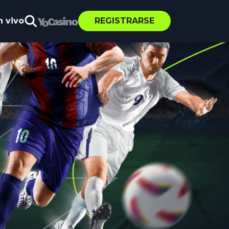
n vivo
REGISTRARSE