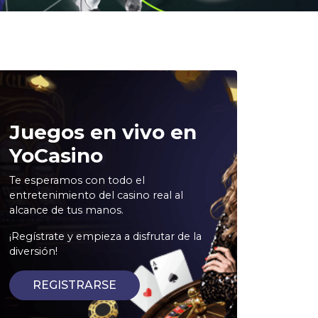
Juegos en vivo en
YoCasino
Te esperamos con todo el
entretenimiento del casino real al
alcance de tus manos.
¡Regístrate y empieza a disfrutar de la
diversión!
REGISTRARSE