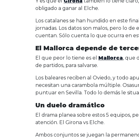
Y es que el
Girona
también lo tiene claro,
obligado a ganar al Elche.
Los catalanes se han hundido en este fina
jornadas. Los datos son malos, pero lo de e
cuentan. Sólo cuenta lo que ocurra en e
El Mallorca depende de terce
El que peor lo tiene es el
Mallorca
, que 
de partidos, para salvarse.
Los baleares reciben al Oviedo, y todo ap
necesitan una carambola múltiple. Osasu
puntuar en Sevilla. Todo lo demás le situ
Un duelo dramático
El drama planea sobre estos 5 equipos, pe
atención. El Girona vs Elche.
Ambos conjuntos se juegan la permanencia