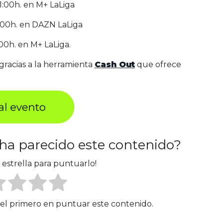
1:00h. en M+ LaLiga
1:00h. en DAZN LaLiga
00h. en M+ LaLiga.
gracias a la herramienta
Cash Out
que ofrece
 ha parecido este contenido?
 estrella para puntuarlo!
é el primero en puntuar este contenido.