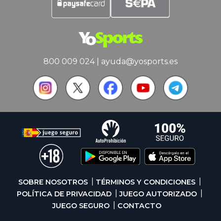
800 009 024
|
ayuda@yosports.es
SOBRE NOSOTROS
TÉRMINOS Y CONDICIONES
POLÍTICA DE PRIVACIDAD
JUEGO AUTORIZADO
JUEGO SEGURO
CONTACTO