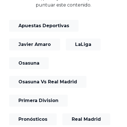
puntuar este contenido.
Apuestas Deportivas
Javier Amaro
LaLiga
Osasuna
Osasuna Vs Real Madrid
Primera Division
Pronósticos
Real Madrid