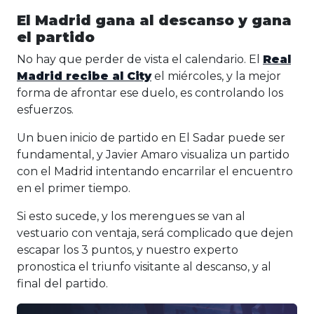
El Madrid gana al descanso y gana
el partido
No hay que perder de vista el calendario. El
Real
Madrid recibe al City
el miércoles, y la mejor
forma de afrontar ese duelo, es controlando los
esfuerzos.
Un buen inicio de partido en El Sadar puede ser
fundamental, y Javier Amaro visualiza un partido
con el Madrid intentando encarrilar el encuentro
en el primer tiempo.
Si esto sucede, y los merengues se van al
vestuario con ventaja, será complicado que dejen
escapar los 3 puntos, y nuestro experto
pronostica el triunfo visitante al descanso, y al
final del partido.