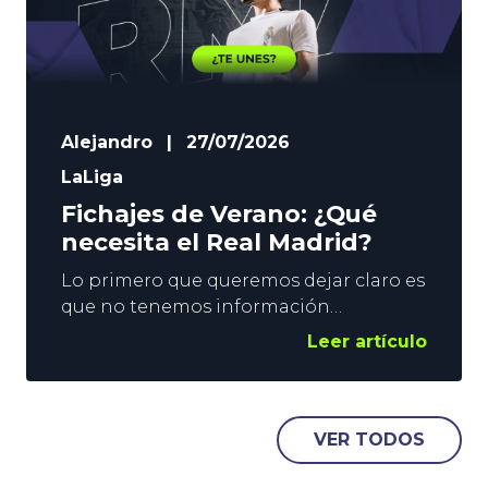
Alejandro
|
27/07/2026
LaLiga
Fichajes de Verano: ¿Qué
necesita el Real Madrid?
Lo primero que queremos dejar claro es
que no tenemos información
privilegiada. Eso sí, vemos el suficiente
Leer artículo
Fútbol como para poder vislumbrar por
dónde pueden ir los fichajes del verano
de los grandes de la Liga. En este post
nos ocuparemos del Madrid, pero
VER TODOS
también tendremos tiempo de