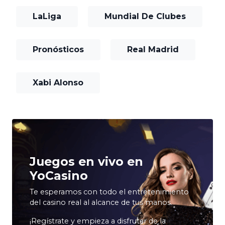
LaLiga
Mundial De Clubes
Pronósticos
Real Madrid
Xabi Alonso
Juegos en vivo en
YoCasino
Te esperamos con todo el entretenimiento
del casino real al alcance de tus manos.
¡Regístrate y empieza a disfrutar de la