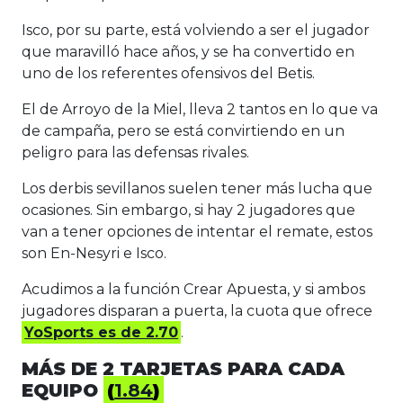
Isco, por su parte, está volviendo a ser el jugador
que maravilló hace años, y se ha convertido en
uno de los referentes ofensivos del Betis.
El de Arroyo de la Miel, lleva 2 tantos en lo que va
de campaña, pero se está convirtiendo en un
peligro para las defensas rivales.
Los derbis sevillanos suelen tener más lucha que
ocasiones. Sin embargo, si hay 2 jugadores que
van a tener opciones de intentar el remate, estos
son En-Nesyri e Isco.
Acudimos a la función Crear Apuesta, y si ambos
jugadores disparan a puerta, la cuota que ofrece
YoSports es de 2.70
.
MÁS DE 2 TARJETAS PARA CADA
EQUIPO
(
1.84
)