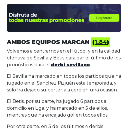
AMBOS EQUIPOS MARCAN
(
1.84
)
Volvemos a centrarnos en el fútbol y en la calidad
ofensiva de Sevilla y Betis para dar el último de los
pronósticos para el
derbi sevillano
.
El Sevilla ha marcado en todos los partidos que ha
jugado en el Sánchez Pizjuán esta temporada, y
sólo ha dejado su portería a cero en una ocasión.
El Betis, por su parte, ha jugado 6 partidos a
domicilio en Liga, y ha marcado en 5 de ellos,
mientras que ha encajado gol en todos ellos.
Por otra parte, en 3 de los últimos 4 derbis