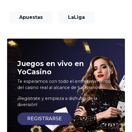
Apuestas
LaLiga
Juegos en vivo en
YoCasino
Te esperamos con todo el entretenimiento
del casino real al alcance de tus manos.
¡Regístrate y empieza a disfrutar de la
diversión!
REGISTRARSE