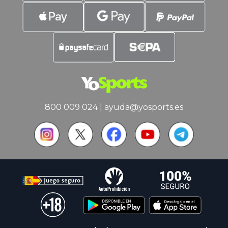
800 009 024
|
ayuda@yosports.es