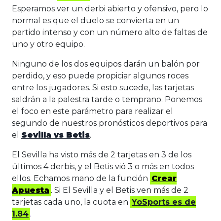
Esperamos ver un derbi abierto y ofensivo, pero lo
normal es que el duelo se convierta en un
partido intenso y con un número alto de faltas de
uno y otro equipo.
Ninguno de los dos equipos darán un balón por
perdido, y eso puede propiciar algunos roces
entre los jugadores. Si esto sucede, las tarjetas
saldrán a la palestra tarde o temprano. Ponemos
el foco en este parámetro para realizar el
segundo de nuestros pronósticos deportivos para
el
Sevilla vs Betis
.
El Sevilla ha visto más de 2 tarjetas en 3 de los
últimos 4 derbis, y el Betis vió 3 o más en todos
ellos. Echamos mano de la función
Crear
Apuesta
. Si El Sevilla y el Betis ven más de 2
tarjetas cada uno, la cuota en
YoSports es de
1.84
.