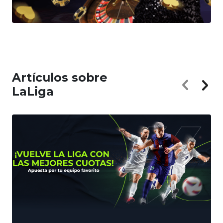
Artículos sobre
LaLiga