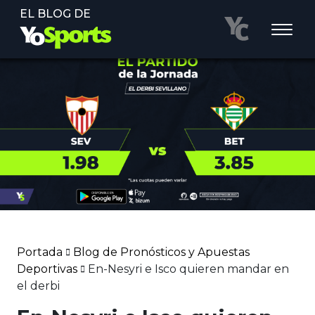
EL BLOG DE
Portada
Blog de Pronósticos y Apuestas
Deportivas
En-Nesyri e Isco quieren mandar en
el derbi