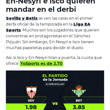
En-Nesyri e Isco quieren
mandar en el derbi
Sevilla y Betis
se ven las caras en el primer
derbi oficial de la temporada en la
Liga EA
Sports
. Muchos son los jugadores que quieren
convertirse en protagonistas en el Sánchez
Pizjuán. Sin embargo, En-Nesyri e Isco tienen
muchas papeletas para decidir el duelo.
Así, si Isco y En-Nesyri tiran a puerta, la cuota que
ofrece
YoSports es de 2.70
.