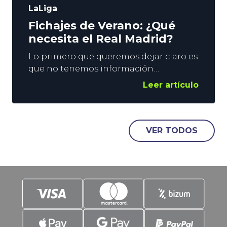
LaLiga
Fichajes de Verano: ¿Qué
necesita el Real Madrid?
Lo primero que queremos dejar claro es
que no tenemos información
privilegiada. Eso sí, vemos el suficiente
Leer artículo
Fútbol como para poder vislumbrar por
dónde pueden ir los fichajes del verano
de los grandes de la Liga. En este post
nos ocuparemos del Madrid, pero
VER TODOS
también tendremos tiempo de
acercarnos a las posibles necesidades
de Barcelona