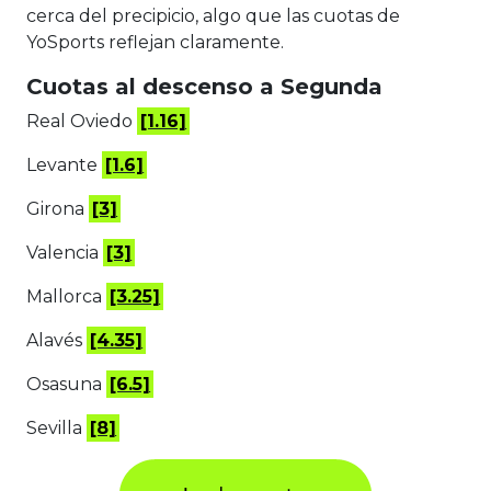
cerca del precipicio, algo que las cuotas de
YoSports reflejan claramente.
Cuotas al descenso a Segunda
Real Oviedo
[1.16]
Levante
[1.6]
Girona
[3]
Valencia
[3]
Mallorca
[3.25]
Alavés
[4.35]
Osasuna
[6.5]
Sevilla
[8]