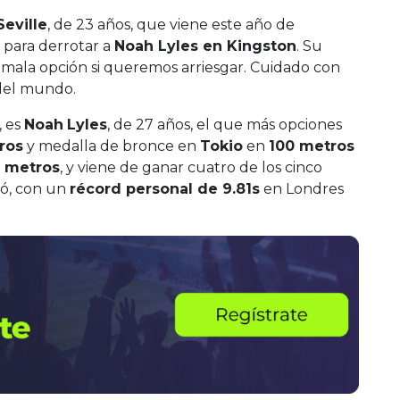
Seville
, de 23 años, que viene este año de
 para derrotar a
Noah Lyles en Kingston
. Su
 mala opción si queremos arriesgar. Cuidado con
 del mundo.
, es
Noah
Lyles
, de 27 años, el que más opciones
ros
y medalla de bronce en
Tokio
en
100 metros
 metros
, y viene de ganar cuatro de los cinco
pó, con un
récord personal de 9.81s
en Londres