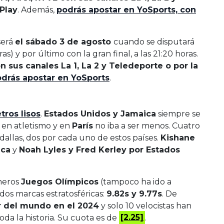
Play
. Además,
podrás apostar en YoSports, con
 será
el sábado 3 de agosto
cuando se disputará
as) y por último con la gran final, a las 21:20 horas.
 sus canales La 1, La 2 y Teledeporte o por la
drás apostar en YoSports
.
tros lisos
.
Estados Unidos y Jamaica
siempre se
 en atletismo y en
París
no iba a ser menos. Cuatro
allas, dos por cada uno de estos países.
Kishane
ica
y
Noah Lyles y Fred Kerley por Estados
imeros
Juegos Olímpicos
(tampoco ha ido a
dos marcas estratosféricas:
9.82s y 9.77s
. De
r del mundo en el 2024
y solo 10 velocistas han
oda la historia. Su cuota es de
[2.25]
.