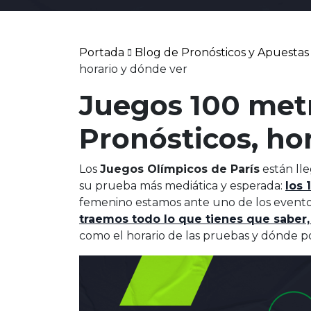
Portada
Blog de Pronósticos y Apuestas
horario y dónde ver
Juegos 100 metr
Pronósticos, ho
Los
Juegos Olímpicos de París
están lle
su prueba más mediática y esperada:
los 
femenino estamos ante uno de los evento
traemos todo lo que tienes que saber,
como el horario de las pruebas y dónde po