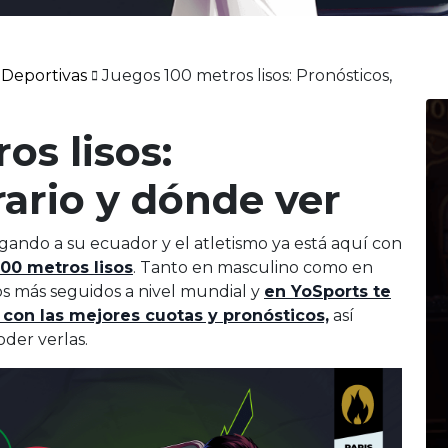
 Deportivas
Juegos 100 metros lisos: Pronósticos,
os lisos:
rario y dónde ver
gando a su ecuador y el atletismo ya está aquí con
100 metros lisos
. Tanto en masculino como en
s más seguidos a nivel mundial y
en YoSports te
 con las mejores cuotas y pronósticos,
así
der verlas.