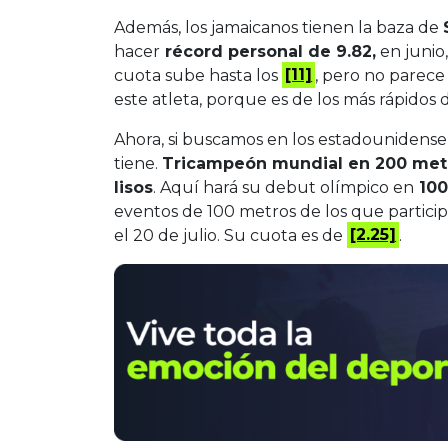
Además, los jamaicanos tienen la baza de
hacer
récord personal de 9.82,
en junio,
cuota sube hasta los
[11]
, pero no parece
este atleta, porque es de los más rápidos
Ahora, si buscamos en los estadounidense
tiene.
Tricampeón mundial en 200 met
lisos
. Aquí hará su debut olímpico en
100
eventos de 100 metros de los que partici
el 20 de julio. Su cuota es de
[2.25]
.