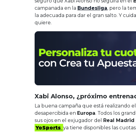
seguro que Xabi Alonso no seguirá en el
campanada en la
Bundesliga
, pero la t
la adecuada para dar el gran salto. Y cui
quiere.
Xabi Alonso, ¿próximo entrena
La buena campaña que está realizando e
desapercibida en
Europa
. Todos los gra
sus ojos en el exjugador del
Real Madrid
YoSports
ya tiene disponibles las cuota