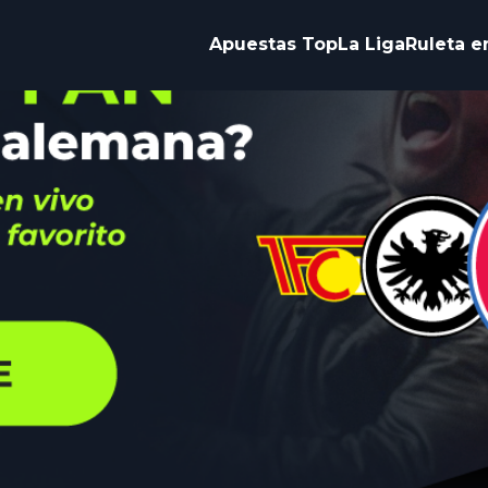
Apuestas Top
La Liga
Ruleta e