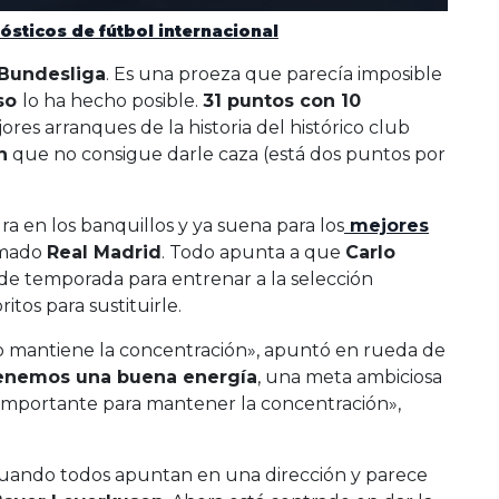
sticos de fútbol internacional
Bundesliga
. Es una proeza que parecía imposible
nso
lo ha hecho posible.
31 puntos con 10
res arranques de la historia del histórico club
h
que no consigue darle caza (está dos puntos por
a en los banquillos y ya suena para los
mejores
 amado
Real Madrid
. Todo apunta a que
Carlo
l de temporada para entrenar a la selección
ritos para sustituirle.
 mantiene la concentración», apuntó en rueda de
enemos una buena energía
, una meta ambiciosa
 importante para mantener la concentración»,
uando todos apuntan en una dirección y parece