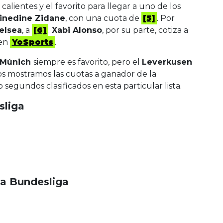
alientes y el favorito para llegar a uno de los
inedine Zidane
, con una cuota de
[5]
. Por
elsea
, a
[6]
.
Xabi Alonso
, por su parte, cotiza a
 en
YoSports
.
 Múnich
siempre es favorito, pero el
Leverkusen
s mostramos las cuotas a ganador de la
segundos clasificados en esta particular lista.
sliga
a Bundesliga