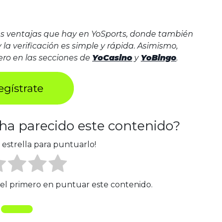
as ventajas que hay en YoSports, donde también
a verificación es simple y rápida. Asimismo,
dero en las secciones de
YoCasino
y
YoBingo
.
 ha parecido este contenido?
 estrella para puntuarlo!
é el primero en puntuar este contenido.