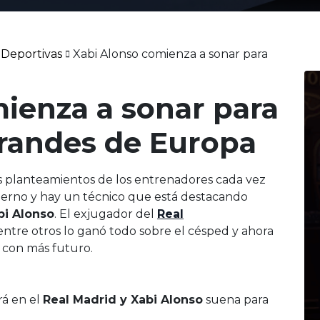
 Deportivas
Xabi Alonso comienza a sonar para
ienza a sonar para
grandes de Europa
os planteamientos de los entrenadores cada vez
derno y hay un técnico que está destacando
bi Alonso
. El exjugador del
Real
entre otros lo ganó todo sobre el césped y ahora
 con más futuro.
rá en el
Real Madrid y Xabi Alonso
suena para