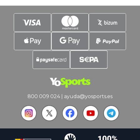
800 009 024
|
ayuda@yosports.es