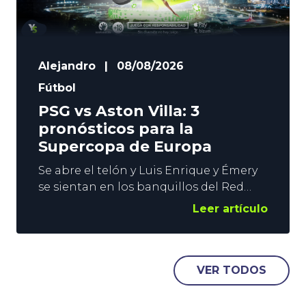
Alejandro
|
08/08/2026
Fútbol
PSG vs Aston Villa: 3
pronósticos para la
Supercopa de Europa
Se abre el telón y Luis Enrique y Émery
se sientan en los banquillos del Red
Bull Arena de Salzburgo. ¿Cómo se
Leer artículo
llama la película? En efecto, este
miércoles se disputa la Supercopa de
Europa. El PSG vs Aston Villa
monopoliza el interés del Planeta
VER TODOS
Fútbol a la espera de que comience a
rodar el