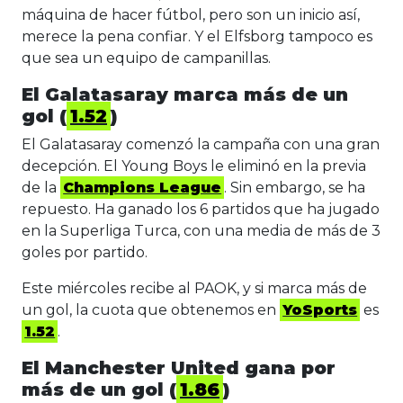
máquina de hacer fútbol, pero son un inicio así,
merece la pena confiar. Y el Elfsborg tampoco es
que sea un equipo de campanillas.
El Galatasaray marca más de un
gol (
1.52
)
El Galatasaray comenzó la campaña con una gran
decepción. El Young Boys le eliminó en la previa
de la
Champions League
. Sin embargo, se ha
repuesto. Ha ganado los 6 partidos que ha jugado
en la Superliga Turca, con una media de más de 3
goles por partido.
Este miércoles recibe al PAOK, y si marca más de
un gol, la cuota que obtenemos en
YoSports
es
1.52
.
El Manchester United gana por
más de un gol (
1.86
)