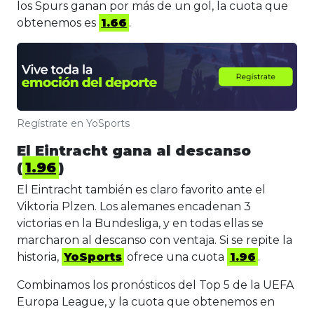
los Spurs ganan por más de un gol, la cuota que
obtenemos es
1.66
.
Regístrate en YoSports
El Eintracht gana al descanso
(
1.96
)
El Eintracht también es claro favorito ante el
Viktoria Plzen. Los alemanes encadenan 3
victorias en la Bundesliga, y en todas ellas se
marcharon al descanso con ventaja. Si se repite la
historia,
YoSports
ofrece una cuota
1.96
.
Combinamos los pronósticos del Top 5 de la UEFA
Europa League, y la cuota que obtenemos en