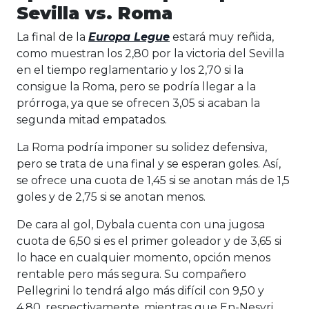
Sevilla vs. Roma
La final de la
Europa Legue
estará muy reñida,
como muestran los 2,80 por la victoria del Sevilla
en el tiempo reglamentario y los 2,70 si la
consigue la Roma, pero se podría llegar a la
prórroga, ya que se ofrecen 3,05 si acaban la
segunda mitad empatados.
La Roma podría imponer su solidez defensiva,
pero se trata de una final y se esperan goles. Así,
se ofrece una cuota de 1,45 si se anotan más de 1,5
goles y de 2,75 si se anotan menos.
De cara al gol, Dybala cuenta con una jugosa
cuota de 6,50 si es el primer goleador y de 3,65 si
lo hace en cualquier momento, opción menos
rentable pero más segura. Su compañero
Pellegrini lo tendrá algo más difícil con 9,50 y
4,80, respectivamente, mientras que En-Nesyri