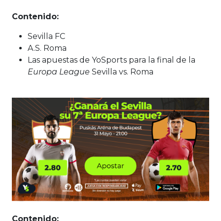
Contenido:
Sevilla FC
A.S. Roma
Las apuestas de YoSports para la final de la
Europa League
Sevilla vs. Roma
Contenido: