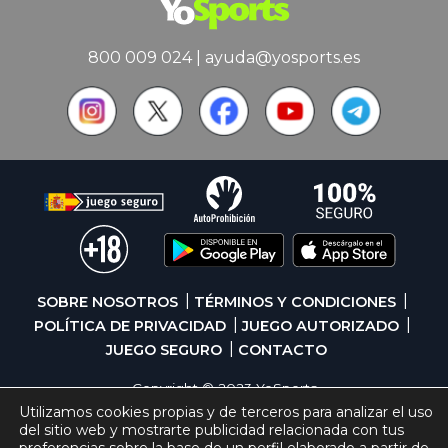
800 009 024
|
ayuda@yosports.es
SOBRE NOSOTROS
TÉRMINOS Y CONDICIONES
POLÍTICA DE PRIVACIDAD
JUEGO AUTORIZADO
JUEGO SEGURO
CONTACTO
Copyright © 2023 YoSports
Operado por Bingosoft PLC, autorizada y regulada por el
Utilizamos cookies propias y de terceros para analizar el uso
Gobierno español.
del sitio web y mostrarte publicidad relacionada con tus