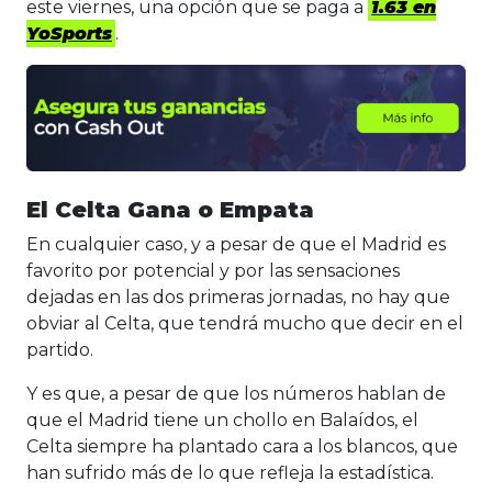
este viernes, una opción que se paga a
1.63 en
YoSports
.
El Celta Gana o Empata
En cualquier caso, y a pesar de que el Madrid es
favorito por potencial y por las sensaciones
dejadas en las dos primeras jornadas, no hay que
obviar al Celta, que tendrá mucho que decir en el
partido.
Y es que, a pesar de que los números hablan de
que el Madrid tiene un chollo en Balaídos, el
Celta siempre ha plantado cara a los blancos, que
han sufrido más de lo que refleja la estadística.