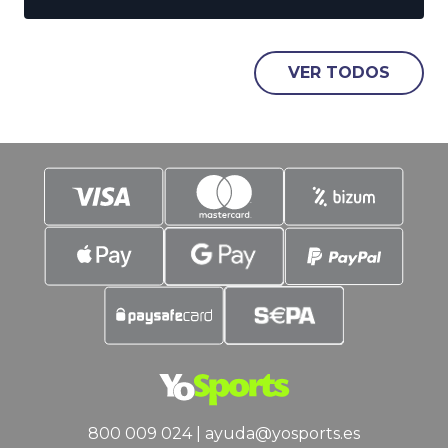
levanta el telón en Inglaterra, Francia y
España, y una semana después le
llegará el turno a Alemania e Italia. En
VER TODOS
YoSports damos un
800 009 024
|
ayuda@yosports.es