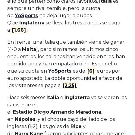
ello que parten como claros favoritos.
Italia
es
siempre un rival temible, pero la cuota
de
YoSports
no deja lugar a dudas.
Que
Inglaterra
se lleva los tres puntos se paga
a
[1.66]
.
En frente, una Italia que también viene de ganar
(4-0 a
Malta
), pero si miramos los últimos cinco
encuentros, los italianos han vencido en tres, han
perdido uno y han empatado otro. Es por ello
que su cuota en
YoSports
es de
[6]
euros por
euro apostado. La doble oportunidad a favor de
los visitantes se paga a
[2.25]
.
Hace seis meses
Italia
e
Inglaterra
ya se vieron las
caras. Fue en
el
Estadio
Diego
Armando
Maradona
,
en
Nápoles
, y el choque cayó del lado de los
ingleses (1-2). Los goles de
Rice
y
de
Harry
Kane
fueron suficientes para superar el