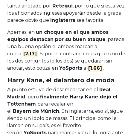
tanto anotado por
Retegui
, por lo que si esta vez
los aficionados ingleses apoyarán desde la grada,
parece obvio que
Inglaterra
sea favorita.
Además, en
un choque en el que ambos
equipos destacan por su buen ataque
, parece
una buena opción el ambos marcan a
cuota
[2.17]
. Si por el contrario crees que uno de
los dos conjuntos (o los dos) se quedarán sin
anotar, esto cotiza en
YoSports
a
[1.66]
.
Harry Kane, el delantero de moda
A punto estuvo de desembarcar en el
Real
Madrid
, pero
finalmente Harry Kane dejó el
Tottenham
para recalar en
el
Bayern
de
Múnich
. En Inglaterra, eso sí, sigue
siendo un ídolo de masas. El príncipe, como le
llaman en su país, es el favorito
según
YoSports
para marcar y que lo logra ante