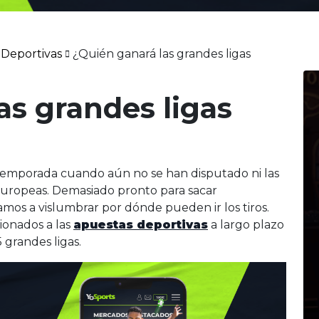
 Deportivas
¿Quién ganará las grandes ligas
as grandes ligas
temporada cuando aún no se han disputado ni las
 europeas. Demasiado pronto para sacar
mos a vislumbrar por dónde pueden ir los tiros.
ionados a las
apuestas deportivas
a largo plazo
 grandes ligas.