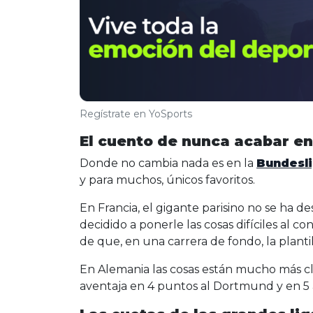
Regístrate en YoSports
El cuento de nunca acabar en
Donde no cambia nada es en la
Bundesl
y para muchos, únicos favoritos.
En Francia, el gigante parisino no se ha d
decidido a ponerle las cosas difíciles al 
de que, en una carrera de fondo, la planti
En Alemania las cosas están mucho más cla
aventaja en 4 puntos al Dortmund y en 5 a