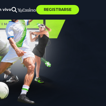
n vivo
REGISTRARSE