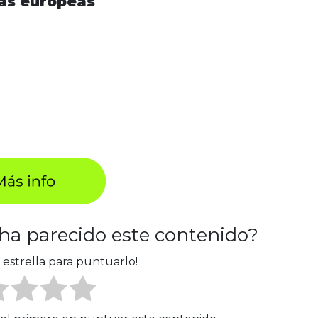
gas europeas
 ha parecido este contenido?
 estrella para puntuarlo!