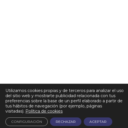
Utilizamos cookies propias y de terceros para analizar el uso
del sitio web y mostrarte publicidad relacionada con tus
preferencias sobre la base de un perfil elaborado a partir de
tus hábitos de navegación (por ejemplo, páginas
visitadas).
Política de cookies
CONFIGURACIÓN
RECHAZAR
ACEPTAR