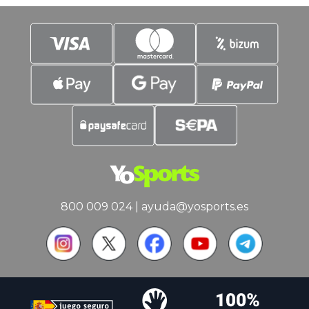
800 009 024
|
ayuda@yosports.es