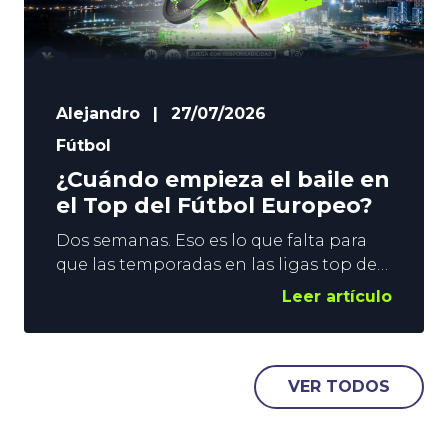
Alejandro
|
27/07/2026
Fútbol
¿Cuándo empieza el baile en
el Top del Fútbol Europeo?
Dos semanas. Eso es lo que falta para
que las temporadas en las ligas top del
Fútbol Europeo se pongan en marcha.
Leer artículo
El fin de semana del 15 de agosto se
levanta el telón en Inglaterra, Francia y
España, y una semana después le
llegará el turno a Alemania e Italia. En
VER TODOS
YoSports damos un