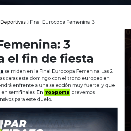
 Deportivas
Final Eurocopa Femenina: 3
Femenina: 3
 el fin de fiesta
ra
se miden en la Final Eurocopa Femenina. Las 2
las caras este domingo con el trono europeo en
 tendrá enfrente a una selección muy fuerte, y que
a en semifinales. En
YoSports
prevemos
nsivos para este duelo.