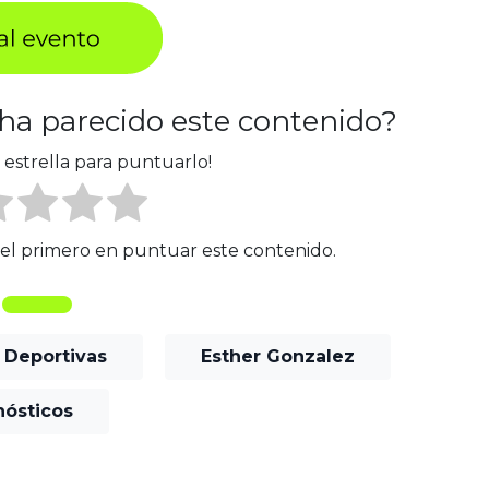
 ha parecido este contenido?
 estrella para puntuarlo!
é el primero en puntuar este contenido.
 Deportivas
Esther Gonzalez
nósticos