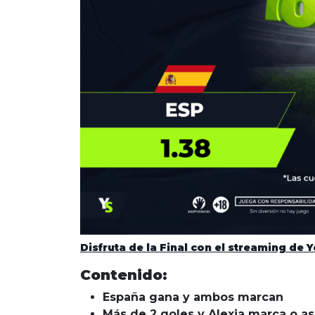
Disfruta de la Final con el streaming de 
Contenido:
España gana y ambos marcan
Más de 2 goles y Alexia marca o as