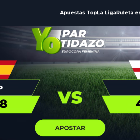
Apuestas Top
La Liga
Ruleta e