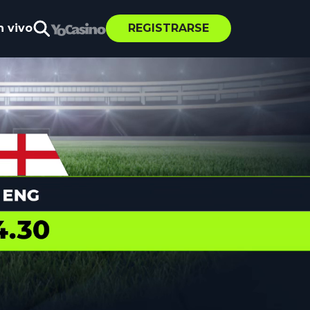
n vivo
REGISTRARSE