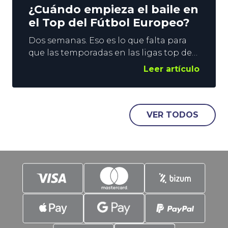
¿Cuándo empieza el baile en
el Top del Fútbol Europeo?
Dos semanas. Eso es lo que falta para
que las temporadas en las ligas top del
Fútbol Europeo se pongan en marcha.
Leer artículo
El fin de semana del 15 de agosto se
levanta el telón en Inglaterra, Francia y
España, y una semana después le
llegará el turno a Alemania e Italia. En
VER TODOS
YoSports damos un