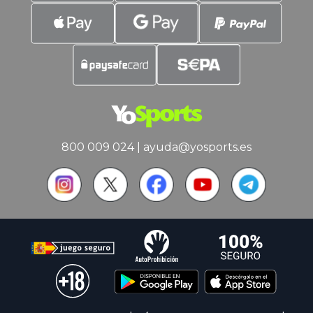
800 009 024
|
ayuda@yosports.es