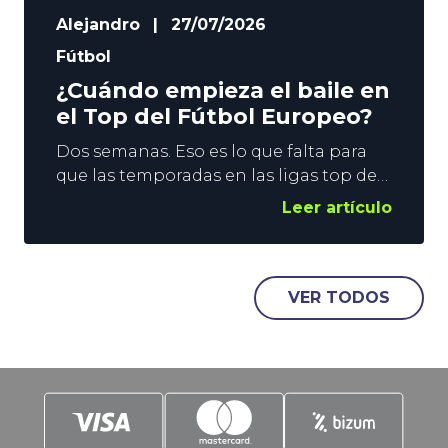
Alejandro
|
27/07/2026
Fútbol
¿Cuándo empieza el baile en
el Top del Fútbol Europeo?
Dos semanas. Eso es lo que falta para
que las temporadas en las ligas top del
Fútbol Europeo se pongan en marcha.
Leer artículo
El fin de semana del 15 de agosto se
levanta el telón en Inglaterra, Francia y
España, y una semana después le
llegará el turno a Alemania e Italia. En
VER TODOS
YoSports damos un