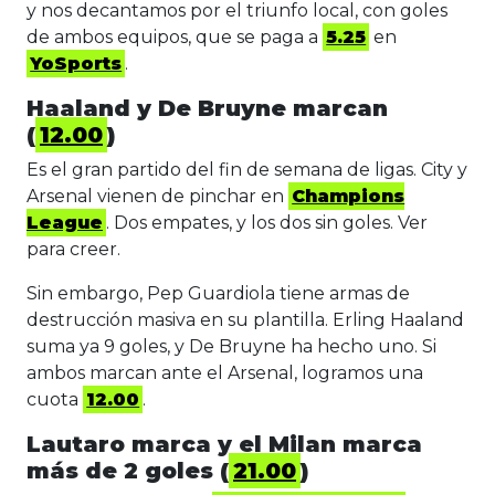
y nos decantamos por el triunfo local, con goles
de ambos equipos, que se paga a
5.25
en
YoSports
.
Haaland y De Bruyne marcan
(
12.00
)
Es el gran partido del fin de semana de ligas. City y
Arsenal vienen de pinchar en
Champions
League
. Dos empates, y los dos sin goles. Ver
para creer.
Sin embargo, Pep Guardiola tiene armas de
destrucción masiva en su plantilla. Erling Haaland
suma ya 9 goles, y De Bruyne ha hecho uno. Si
ambos marcan ante el Arsenal, logramos una
cuota
12.00
.
Lautaro marca y el Milan marca
más de 2 goles (
21.00
)