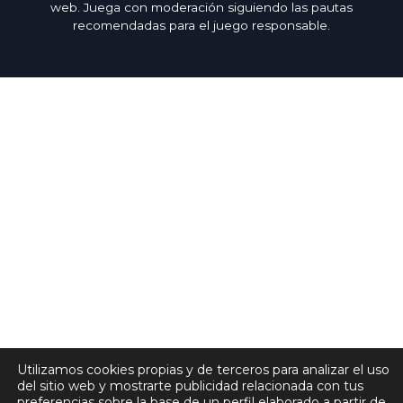
web. Juega con moderación siguiendo las pautas
recomendadas para el juego responsable.
Utilizamos cookies propias y de terceros para analizar el uso
del sitio web y mostrarte publicidad relacionada con tus
preferencias sobre la base de un perfil elaborado a partir de