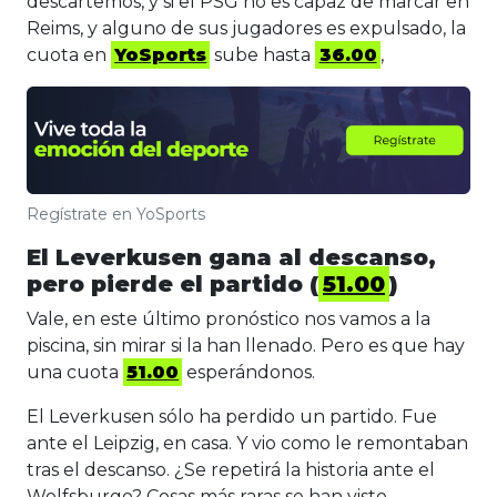
descartemos, y si el PSG no es capaz de marcar en
Reims, y alguno de sus jugadores es expulsado, la
cuota en
YoSports
sube hasta
36.00
,
Regístrate en YoSports
El Leverkusen gana al descanso,
pero pierde el partido (
51.00
)
Vale, en este último pronóstico nos vamos a la
piscina, sin mirar si la han llenado. Pero es que hay
una cuota
51.00
esperándonos.
El Leverkusen sólo ha perdido un partido. Fue
ante el Leipzig, en casa. Y vio como le remontaban
tras el descanso. ¿Se repetirá la historia ante el
Wolfsburgo? Cosas más raras se han visto.