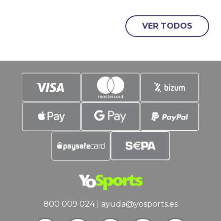
levanta el telón en Inglaterra, Francia y
España, y una semana después le
llegará el turno a Alemania e Italia. En
VER TODOS
YoSports damos un
800 009 024
|
ayuda@yosports.es