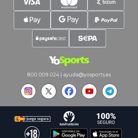
800 009 024
|
ayuda@yosports.es