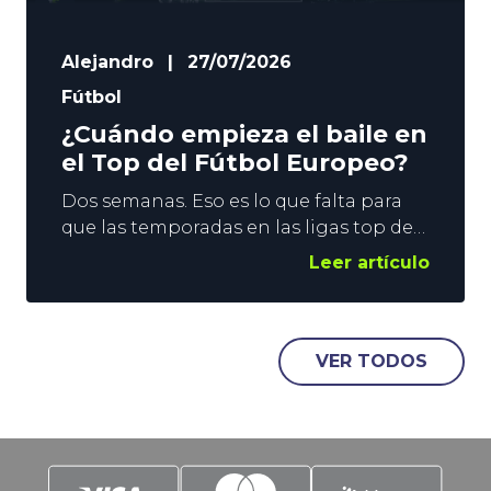
Alejandro
|
27/07/2026
Fútbol
¿Cuándo empieza el baile en
el Top del Fútbol Europeo?
Dos semanas. Eso es lo que falta para
que las temporadas en las ligas top del
Fútbol Europeo se pongan en marcha.
Leer artículo
El fin de semana del 15 de agosto se
levanta el telón en Inglaterra, Francia y
España, y una semana después le
llegará el turno a Alemania e Italia. En
VER TODOS
YoSports damos un