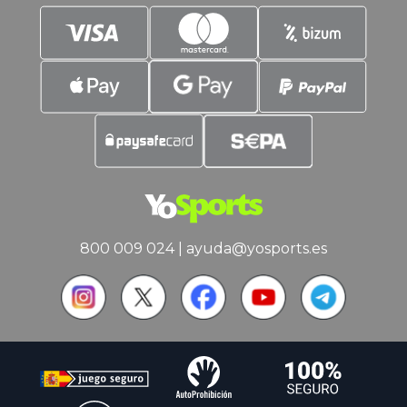
800 009 024
|
ayuda@yosports.es