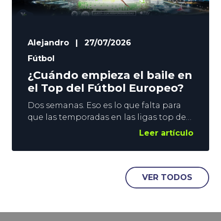
Alejandro
|
27/07/2026
Fútbol
¿Cuándo empieza el baile en
el Top del Fútbol Europeo?
Dos semanas. Eso es lo que falta para
que las temporadas en las ligas top del
Fútbol Europeo se pongan en marcha.
Leer artículo
El fin de semana del 15 de agosto se
levanta el telón en Inglaterra, Francia y
España, y una semana después le
llegará el turno a Alemania e Italia. En
VER TODOS
YoSports damos un