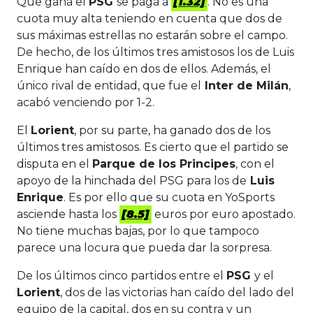
Que gana el
PSG
se paga a
[1.32]
. No es una
cuota muy alta teniendo en cuenta que dos de
sus máximas estrellas no estarán sobre el campo.
De hecho, de los últimos tres amistosos los de Luis
Enrique han caído en dos de ellos. Además, el
único rival de entidad, que fue el
Inter de Milán
,
acabó venciendo por 1-2.
El
Lorient
, por su parte, ha ganado dos de los
últimos tres amistosos. Es cierto que el partido se
disputa en el
Parque de los Principes
, con el
apoyo de la hinchada del PSG para los de
Luis
Enrique
. Es por ello que su cuota en YoSports
asciende hasta los
[8.5]
euros por euro apostado.
No tiene muchas bajas, por lo que tampoco
parece una locura que pueda dar la sorpresa.
De los últimos cinco partidos entre el
PSG
y el
Lorient
, dos de las victorias han caído del lado del
equipo de la capital, dos en su contra y un