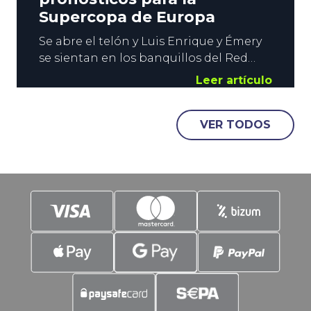
Supercopa de Europa
Se abre el telón y Luis Enrique y Émery
se sientan en los banquillos del Red
Bull Arena de Salzburgo. ¿Cómo se
Leer artículo
llama la película? En efecto, este
miércoles se disputa la Supercopa de
VER TODOS
Europa. El PSG vs Aston Villa
monopoliza el interés del Planeta
Fútbol a la espera de que comience a
rodar el