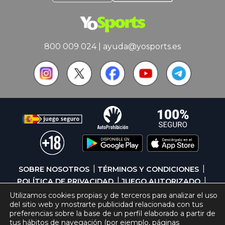
800 009 024
|
ayuda@yosports.es
SOBRE NOSOTROS
TÉRMINOS Y CONDICIONES
POLÍTICA DE PRIVACIDAD
JUEGO AUTORIZADO
JUEGO SEGURO
CONTACTO
Utilizamos cookies propias y de terceros para analizar el uso
del sitio web y mostrarte publicidad relacionada con tus
Copyright © 2023 YoSports
preferencias sobre la base de un perfil elaborado a partir de
tus hábitos de navegación (por ejemplo, páginas
Operado por Bingosoft PLC, autorizada y regulada por el