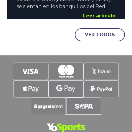
se sientan en los banquillos del Red
Bull Arena de Salzburgo. ¿Cómo se
Leer artículo
llama la película? En efecto, este
miércoles se disputa la Supercopa de
VER TODOS
Europa. El PSG vs Aston Villa
monopoliza el interés del Planeta
Fútbol a la espera de que comience a
rodar el