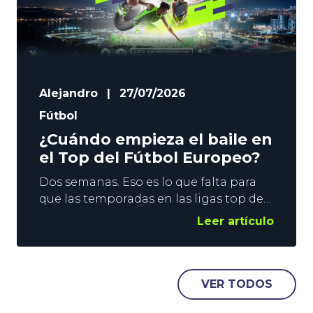
Alejandro
|
27/07/2026
Fútbol
¿Cuándo empieza el baile en
el Top del Fútbol Europeo?
Dos semanas. Eso es lo que falta para
que las temporadas en las ligas top del
Fútbol Europeo se pongan en marcha.
Leer artículo
El fin de semana del 15 de agosto se
levanta el telón en Inglaterra, Francia y
España, y una semana después le
llegará el turno a Alemania e Italia. En
VER TODOS
YoSports damos un