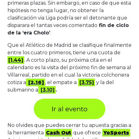
primeras plazas. Sin embargo, en caso de que esta
hipótesis no tenga lugar, no obtener la
clasificación via Liga podría ser el detonante que
disparara el tantas veces comentado
fin de ciclo
de la ‘era Cholo’
.
Que el Atlético de Madrid se clasifique finalmente
entre los cuatro primeros, tiene una cuota de
[1.44]
. A corto plazo, su próxima cita en el
calendario es la visita del próximo fin de semana al
Villarreal, partido en el cual la victoria colchonera
cotiza a
[2.16]
, el empate a
[3.75]
y la del
submarino a
[3.10]
.
No olvides que puedes cerrar tu apuesta gracias a
la herramienta
Cash Out
que ofrece
YoSports
.