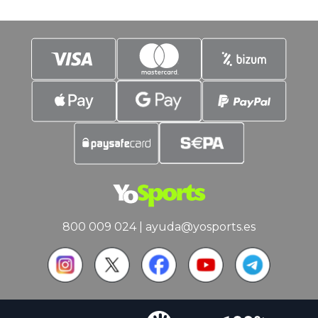
800 009 024
|
ayuda@yosports.es