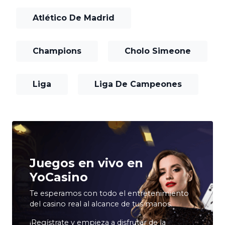
Atlético De Madrid
Champions
Cholo Simeone
Liga
Liga De Campeones
Juegos en vivo en
YoCasino
Te esperamos con todo el entretenimiento
del casino real al alcance de tus manos.
¡Regístrate y empieza a disfrutar de la