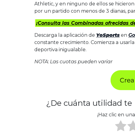
Athletic, y en ninguno de ellos se hicier
por un partido con menos de 3 dianas, par
¡Consulta las Combinadas ofrecidas de
Descarga la aplicación de
YoSports
en
Go
constante crecimiento. Comienza a usarla 
deportiva inigualable.
NOTA: Las cuotas pueden variar
¿De cuánta utilidad te
¡Haz clic en una