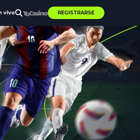
n vivo
REGISTRARSE