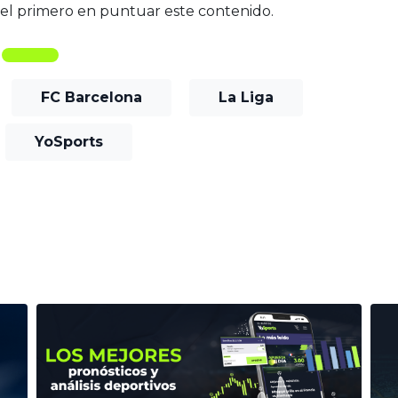
é el primero en puntuar este contenido.
FC Barcelona
La Liga
YoSports