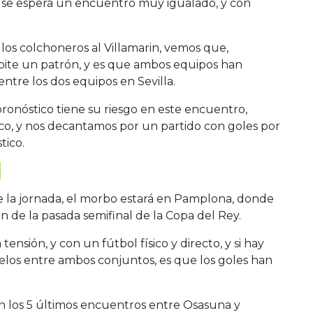
y se espera un encuentro muy igualado, y con
e los colchoneros al Villamarin, vemos que,
pite un patrón, y es que ambos equipos han
ntre los dos equipos en Sevilla.
ronóstico tiene su riesgo en este encuentro,
co, y nos decantamos por un partido con goles por
tico.
r de la jornada, el morbo estará en Pamplona, donde
n de la pasada semifinal de la Copa del Rey.
ensión, y con un fútbol físico y directo, y si hay
elos entre ambos conjuntos, es que los goles han
en los 5 últimos encuentros entre Osasuna y