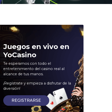
Juegos en vivo en
YoCasino
Te esperamos con todo el
entretenimiento del casino real al
alcance de tus manos.
¡Regístrate y empieza a disfrutar de la
diversión!
REGISTRARSE