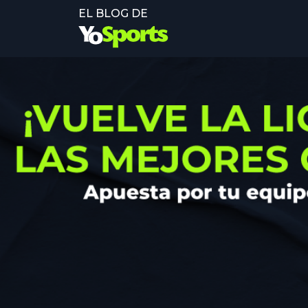
EL BLOG DE