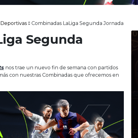
 Deportivas
Combinadas LaLiga Segunda Jornada
Liga Segunda
ts
nos trae un nuevo fin de semana con partidos
más con nuestras Combinadas que ofrecemos en