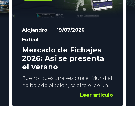
Alejandro
|
19/07/2026
Fútbol
Mercado de Fichajes
2026: Así se presenta
el verano
Bueno, pues una vez que el Mundial
ha bajado el telón, se alza el de una
de las representaciones fijas de
Leer artículo
cada verano. El Mercado de Fichajes
2026 toma el protagonismos en el
Planeta Fútbol. Ojo, Real Madrid y
Barcelona, por ejemplo, ya han
firmado jugadores, pero aún queda