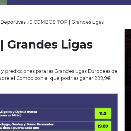
 Deportivas
5 COMBOS TOP | Grandes Ligas
 Grandes Ligas
y predicciones para las Grandes Ligas Europeas de
cubre el Combo con el que podrías ganar 299,9€