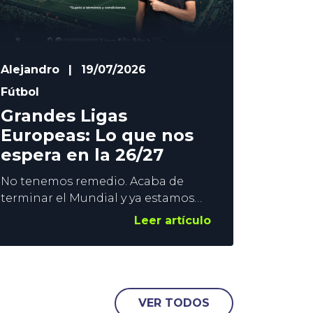
Alejandro
|
19/07/2026
Alejand
Fútbol
Fútbol
Grandes Ligas
Prem
Europeas: Lo que nos
Ingle
espera en la 26/27
3 ‘ta
reina
No tenemos remedio. Acaba de
terminar el Mundial y ya estamos
Será el 2
con ganas de que comience el
señalad
Leer artículo
Fútbol de Clubes. Las Grandes Ligas
rodar el
Europeas alzan el telón en apenas
queda m
un mes, y en YoSports hacemos una
cambiar 
primera incursión en la Temporada
con el d
26/27. Contenido: Trío de estrellas
clubes b
VER TODOS