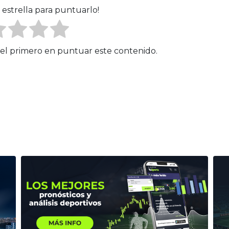
 estrella para puntuarlo!
é el primero en puntuar este contenido.