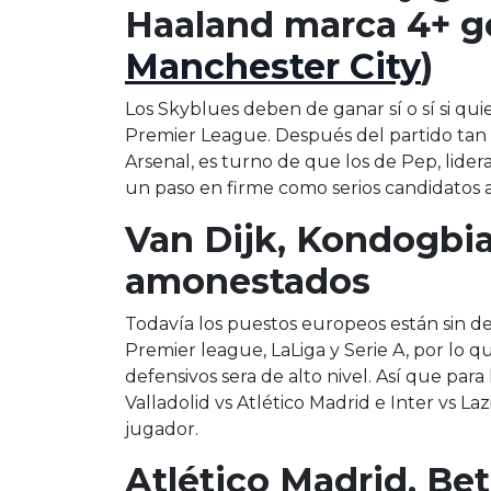
Haaland marca 4+ go
Manchester City
)
Los Skyblues deben de ganar sí o sí si qui
Premier League. Después del partido tan
Arsenal, es turno de que los de Pep, lide
un paso en firme como serios candidatos a
Van Dijk, Kondogbia
amonestados
Todavía los puestos europeos están sin de
Premier league, LaLiga y Serie A, por lo q
defensivos sera de alto nivel. Así que para
Valladolid vs Atlético Madrid e Inter vs L
jugador.
Atlético Madrid, Bet