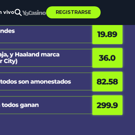
n vivo
REGISTRARSE