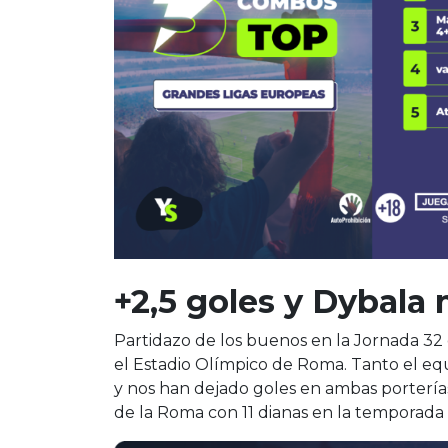
+2,5 goles y Dybala 
Partidazo de los buenos en la Jornada 32 
el Estadio Olímpico de Roma. Tanto el e
y nos han dejado goles en ambas porterías 
de la Roma con 11 dianas en la temporada 