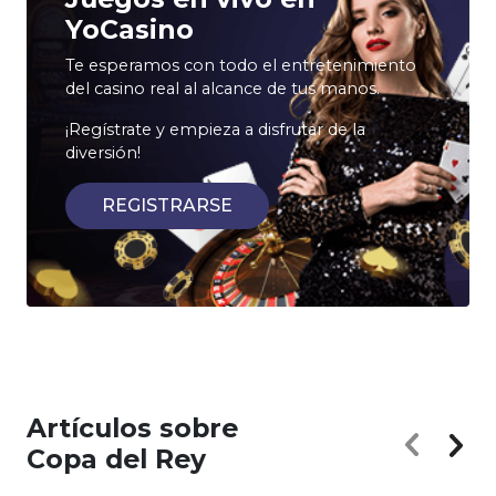
YoCasino
Te esperamos con todo el entretenimiento
del casino real al alcance de tus manos.
¡Regístrate y empieza a disfrutar de la
diversión!
REGISTRARSE
Artículos sobre
Copa del Rey