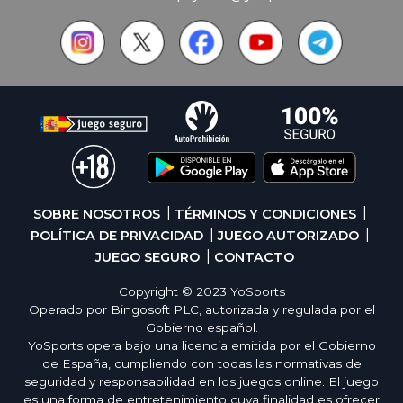
SOBRE NOSOTROS
TÉRMINOS Y CONDICIONES
POLÍTICA DE PRIVACIDAD
JUEGO AUTORIZADO
JUEGO SEGURO
CONTACTO
Copyright © 2023 YoSports
Operado por Bingosoft PLC, autorizada y regulada por el
Gobierno español.
YoSports opera bajo una licencia emitida por el Gobierno
de España, cumpliendo con todas las normativas de
seguridad y responsabilidad en los juegos online. El juego
es una forma de entretenimiento cuya finalidad es ofrecer