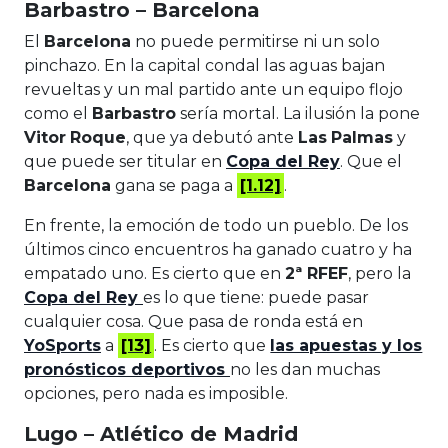
Barbastro – Barcelona
El
Barcelona
no puede permitirse ni un solo
pinchazo. En la capital condal las aguas bajan
revueltas y un mal partido ante un equipo flojo
como el
Barbastro
sería mortal. La ilusión la pone
Vitor
Roque
, que ya debutó ante
Las
Palmas
y
que puede ser titular en
Copa del Rey
. Que el
Barcelona
gana se paga a
[1.12]
.
En frente, la emoción de todo un pueblo. De los
últimos cinco encuentros ha ganado cuatro y ha
empatado uno. Es cierto que en
2ª RFEF
, pero la
Copa del Rey
es lo que tiene: puede pasar
cualquier cosa. Que pasa de ronda está en
YoSports
a
[13]
. Es cierto que
las apuestas y los
pronósticos deportivos
no les dan muchas
opciones, pero nada es imposible.
Lugo – Atlético de Madrid