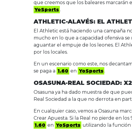
que creemos que los baleares marcarán en
YoSports
.
ATHLETIC-ALAVÉS: EL ATHLE
El Athletic está haciendo una campaña n
mucho en lo que a capacidad ofensiva se 
aguantar el empuje de los leones. El Athl
por los locales.
En un escenario como este, nos decantamo
se paga a
1.60
en
YoSports
.
OSASUNA-REAL SOCIEDAD: X2
Osasuna ya ha dado muestra de que puede
Real Sociedad a la que no derrota en parti
En cualquier caso, vemos a Osasuna marc
Crear Apuesta. Si la Real no pierde en los
1.60
en
YoSports
utilizando la función