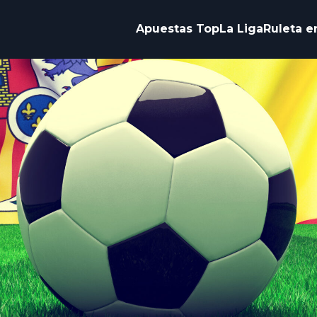
Apuestas Top
La Liga
Ruleta e