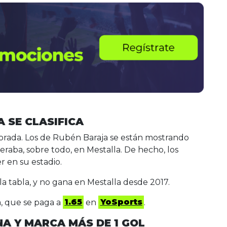
A SE CLASIFICA
orada. Los de Rubén Baraja se están mostrando
raba, sobre todo, en Mestalla. De hecho, los
r en su estadio.
la tabla, y no gana en Mestalla desde 2017.
a, que se paga a
1.65
en
YoSports
.
NA Y MARCA MÁS DE 1 GOL