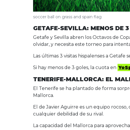
soccer ball on grass and spain flag
GETAFE-SEVILLA: MENOS DE 3
Getafe y Sevilla abren los Octavos de Cop
olvidar, y necesita este torneo para inte
Las últimas 3 visitas hispalenses a Getafe
Si hay menos de 3 goles, la cuota en
YoS
TENERIFE-MALLORCA: EL MA
El Tenerife se ha plantado de forma sorpr
Mallorca.
El de Javier Aguirre es un equipo rocoso
cualquier debilidad de su rival.
La capacidad del Mallorca para aprovechar