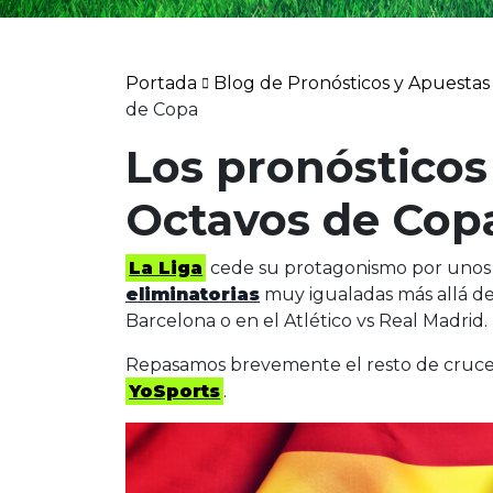
Portada
Blog de Pronósticos y Apuestas
de Copa
Los pronósticos 
Octavos de Cop
La Liga
cede su protagonismo por unos d
eliminatorias
muy igualadas más allá de
Barcelona o en el Atlético vs Real Madrid.
Repasamos brevemente el resto de cruces
YoSports
.