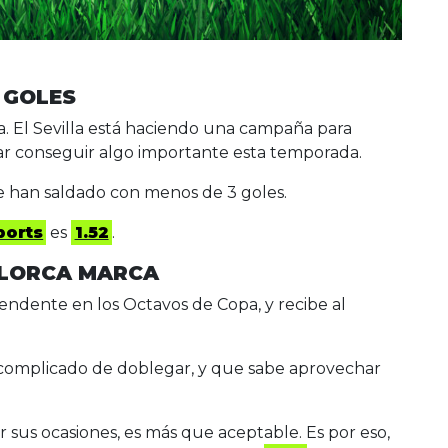
 GOLES
a. El Sevilla está haciendo una campaña para
ntar conseguir algo importante esta temporada.
 se han saldado con menos de 3 goles.
ports
es
1.52
.
LLORCA MARCA
endente en los Octavos de Copa, y recibe al
, complicado de doblegar, y que sabe aprovechar
 sus ocasiones, es más que aceptable. Es por eso,