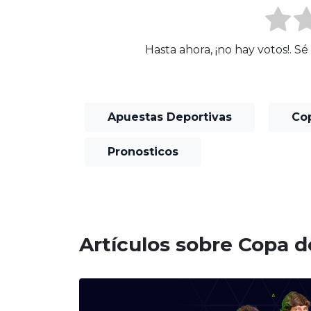
Hasta ahora, ¡no hay votos!. S
Apuestas Deportivas
Co
Pronosticos
Artículos sobre Copa d