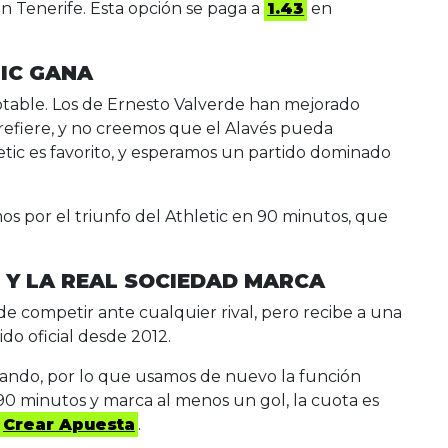
 Tenerife. Esta opción se paga a
1.43
en
TIC GANA
otable. Los de Ernesto Valverde han mejorado
refiere, y no creemos que el Alavés pueda
etic es favorito, y esperamos un partido dominado
s por el triunfo del Athletic en 90 minutos, que
 Y LA REAL SOCIEDAD MARCA
 competir ante cualquier rival, pero recibe a una
do oficial desde 2012.
ando, por lo que usamos de nuevo la función
 90 minutos y marca al menos un gol, la cuota es
Crear Apuesta
.