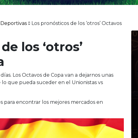
 Deportivas
Los pronósticos de los ‘otros’ Octavos
de los ‘otros’
a
ías. Los Octavos de Copa van a dejarnos unas
 lo que pueda suceder en el Unionistas vs
 para encontrar los mejores mercados en