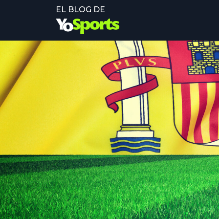
EL BLOG DE