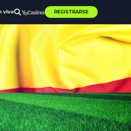
n vivo
REGISTRARSE