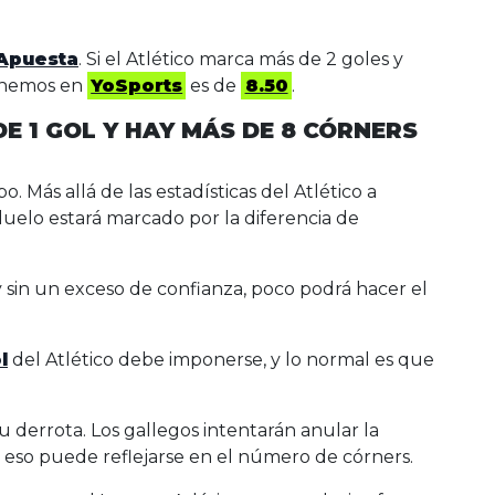
 Apuesta
. Si el Atlético marca más de 2 goles y
enemos en
YoSports
es de
8.50
.
E 1 GOL Y HAY MÁS DE 8 CÓRNERS
 Más allá de las estadísticas del Atlético a
 duelo estará marcado por la diferencia de
 y sin un exceso de confianza, poco podrá hacer el
l
del Atlético debe imponerse, y lo normal es que
u derrota. Los gallegos intentarán anular la
y eso puede reflejarse en el número de córners.