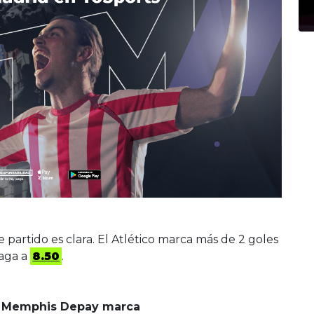
e partido es clara. El Atlético marca más de 2 goles
paga a
8.50
.
 y Memphis Depay marca