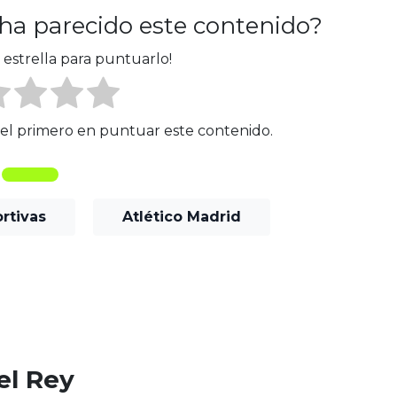
 ha parecido este contenido?
 estrella para puntuarlo!
é el primero en puntuar este contenido.
rtivas
Atlético Madrid
el Rey