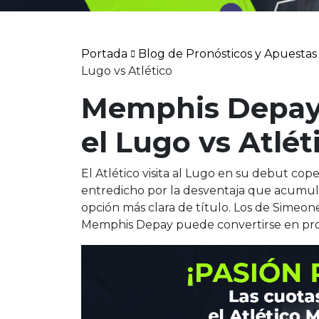
Portada
Blog de Pronósticos y Apuestas
Lugo vs Atlético
Memphis Depay,
el Lugo vs Atlét
El Atlético visita al Lugo en su debut co
entredicho por la desventaja que acumul
opción más clara de título. Los de Simeon
Memphis Depay puede convertirse en pro