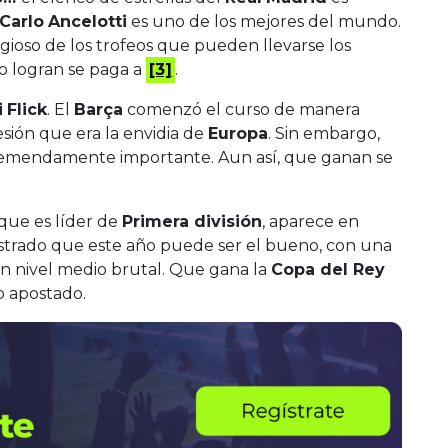
Carlo
Ancelotti
es uno de los mejores del mundo.
igioso de los trofeos que pueden llevarse los
lo logran se paga a
[3]
.
i
Flick
. El
Barça
comenzó el curso de manera
esión que era la envidia de
Europa
. Sin embargo,
remendamente importante. Aun así, que ganan se
 que es líder de
Primera división
, aparece en
trado que este año puede ser el bueno, con una
n nivel medio brutal. Que gana la
Copa del Rey
o apostado.