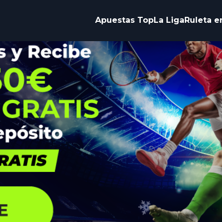
Apuestas Top
La Liga
Ruleta e