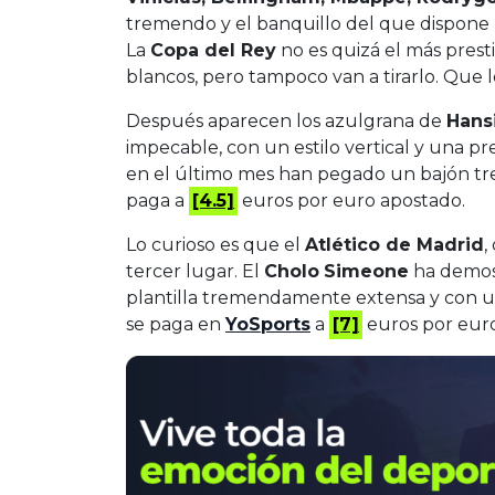
tremendo y el banquillo del que dispone
La
Copa del Rey
no es quizá el más prest
blancos, pero tampoco van a tirarlo. Que 
Después aparecen los azulgrana de
Hans
impecable, con un estilo vertical y una pr
en el último mes han pegado un bajón t
paga a
[4.5]
euros por euro apostado.
Lo curioso es que el
Atlético de Madrid
,
tercer lugar. El
Cholo
Simeone
ha demos
plantilla tremendamente extensa y con u
se paga en
YoSports
a
[7]
euros por eur