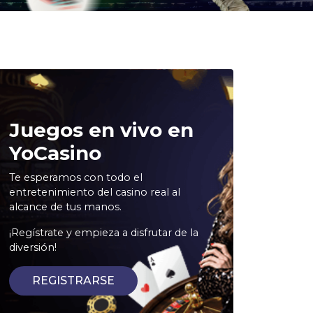
Juegos en vivo en
YoCasino
Te esperamos con todo el
entretenimiento del casino real al
alcance de tus manos.
¡Regístrate y empieza a disfrutar de la
diversión!
REGISTRARSE