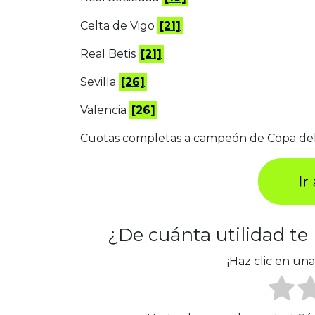
Celta de Vigo
[21]
Real Betis
[21]
Sevilla
[26]
Valencia
[26]
Cuotas completas a campeón de Copa de
¿De cuánta utilidad te
¡Haz clic en una