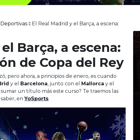
 Deportivas
El Real Madrid y el Barça, a escena:
 el Barça, a escena:
ón de Copa del Rey
 pero ahora, a principios de enero, es cuando
rid
y el
Barcelona
, junto con el
Mallorca
y el
 sumar un título más este curso? Te traemos las
 saber, en
YoSports
.