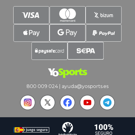
pero
800 009 024
|
ayuda@yosports.es