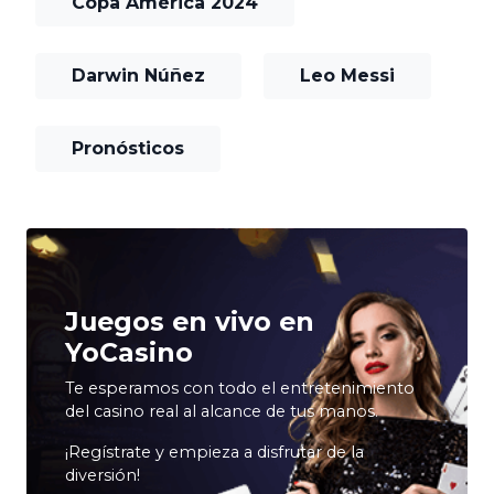
Copa América 2024
Darwin Núñez
Leo Messi
Pronósticos
Juegos en vivo en
YoCasino
Te esperamos con todo el entretenimiento
del casino real al alcance de tus manos.
¡Regístrate y empieza a disfrutar de la
diversión!