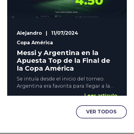
Alejandro
|
11/07/2024
Copa América
Messi y Argentina en la
Apuesta Top de la Final de
la Copa América
Se intuía desde el inicio del torneo.
Argentina era favorita para llegar a la
Final de la Copa América, y no ha
Leer artículo
decepcionado. Los de Lionel Scaloni se
han mostrado muy sólidos, y llegan a
VER TODOS
Miami como favoritos para revalidar el
título. La Albiceleste tendrá que rendir a
gran nivel para doblegar a Colombia,