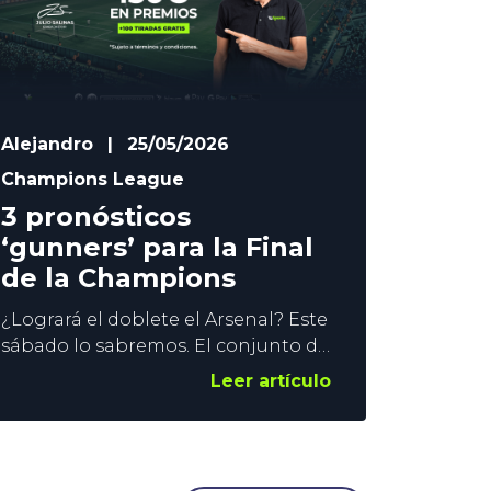
Alejandro
|
25/05/2026
Alejand
Champions League
Champi
3 pronósticos
Arsen
‘gunners’ para la Final
pronó
de la Champions
fiest
¿Logrará el doblete el Arsenal? Este
Ya falta
sábado lo sabremos. El conjunto de
Budapest
Arteta acaba de ganar la Premier, y
Arsenal 
Leer artículo
viaja a Budapest para disputar la
los de S
Final de la Champions ante el PSG.
Champion
En YoSports nos volcamos con este
las cosa
encuentro. Nuestro Xabi está
optimism