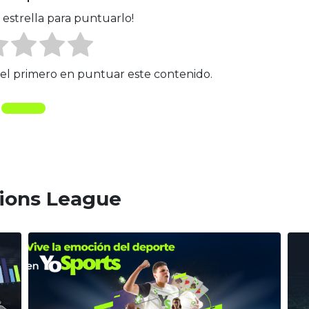
 estrella para puntuarlo!
é el primero en puntuar este contenido.
pions League