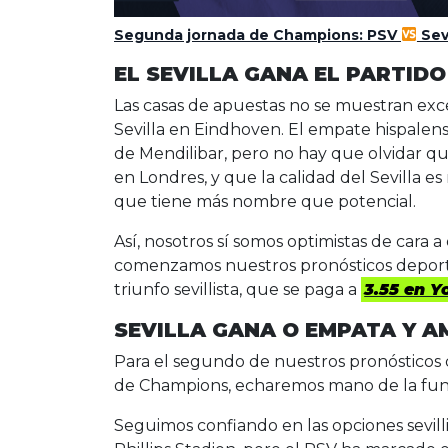
Segunda jornada de Champions: PSV
Sevi
EL SEVILLA GANA EL PARTIDO 
Las casas de apuestas no se muestran exc
Sevilla en Eindhoven. El empate hispalens
de Mendilibar, pero no hay que olvidar q
en Londres, y que la calidad del Sevilla 
que tiene más nombre que potencial.
Así, nosotros sí somos optimistas de cara
comenzamos nuestros pronósticos deportiv
triunfo sevillista, que se paga a
3.55 en Y
SEVILLA GANA O EMPATA Y A
Para el segundo de nuestros pronósticos d
de Champions, echaremos mano de la fu
Seguimos confiando en las opciones sevill