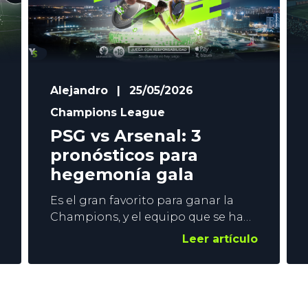
Alejandro
|
25/05/2026
Champions League
PSG vs Arsenal: 3
pronósticos para
hegemonía gala
Es el gran favorito para ganar la
Champions, y el equipo que se ha
convertido en referencia en los 2
Leer artículo
últimos años. El París St Germain
puede revalidar su título de
Campeón de Europa este sábado
en Budapest. Lo hemos hecho con