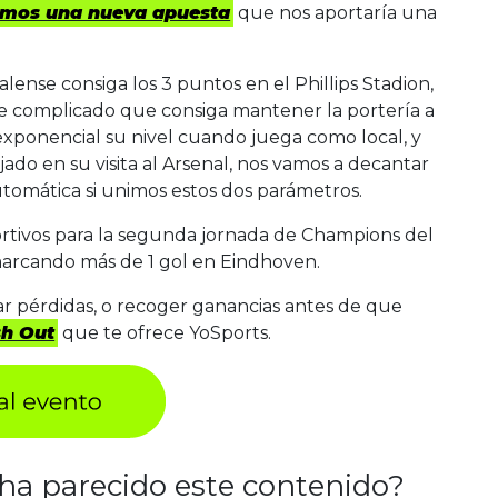
amos una nueva apuesta
que nos aportaría una
lense consiga los 3 puntos en el Phillips Stadion,
 complicado que consiga mantener la portería a
xponencial su nivel cuando juega como local, y
jado en su visita al Arsenal, nos vamos a decantar
tomática si unimos estos dos parámetros.
ortivos para la segunda jornada de Champions del
 marcando más de 1 gol en Eindhoven.
ar pérdidas, o recoger ganancias antes de que
h Out
que te ofrece YoSports.
 ha parecido este contenido?