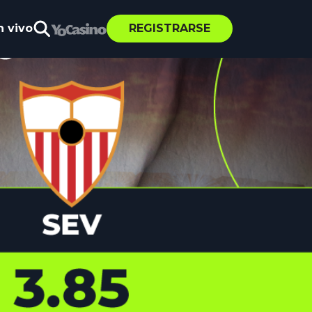
n vivo
REGISTRARSE