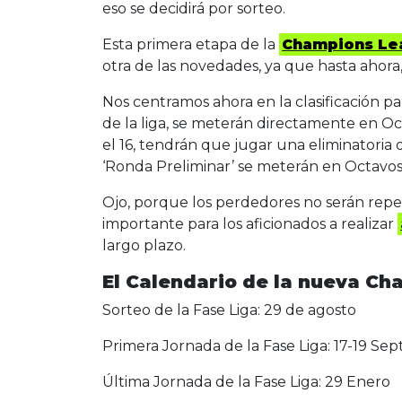
eso se decidirá por sorteo.
Esta primera etapa de la
Champions Le
otra de las novedades, ya que hasta ahora
Nos centramos ahora en la clasificación pa
de la liga, se meterán directamente en Oct
el 16, tendrán que jugar una eliminatoria 
‘Ronda Preliminar’ se meterán en Octavos
Ojo, porque los perdedores no serán repe
importante para los aficionados a realizar
largo plazo.
El Calendario de la nueva C
Sorteo de la Fase Liga: 29 de agosto
Primera Jornada de la Fase Liga: 17-19 Se
Última Jornada de la Fase Liga: 29 Enero