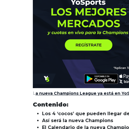
L
a nueva Champions League ya está en Yo
Contenido:
Los 4 ‘cocos’ que pueden llegar de
Así será la nueva Champions
El Calendario de la nueva Champi