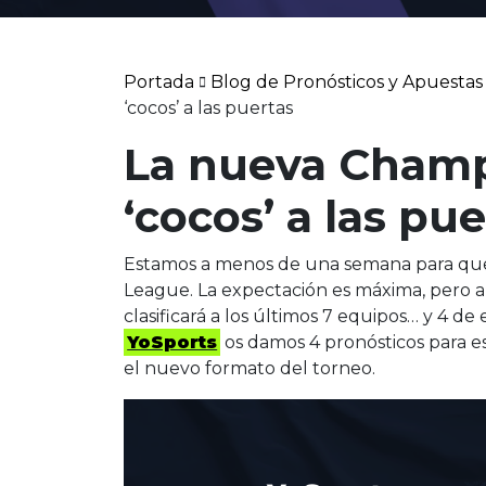
Portada
Blog de Pronósticos y Apuestas
‘cocos’ a las puertas
La nueva Champ
‘cocos’ a las pu
Estamos a menos de una semana para que 
League. La expectación es máxima, pero aú
clasificará a los últimos 7 equipos… y 4 de
YoSports
os damos 4 pronósticos para es
el nuevo formato del torneo.