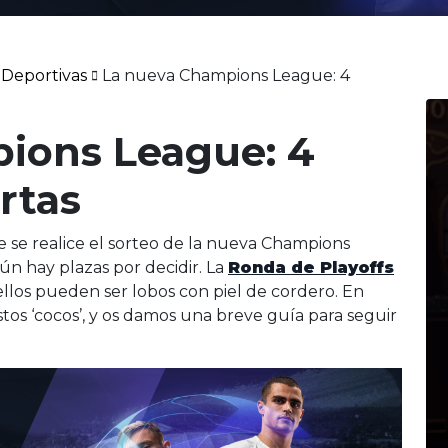
 Deportivas
La nueva Champions League: 4
ions League: 4
ertas
se realice el sorteo de la nueva Champions
n hay plazas por decidir. La
Ronda de Playoffs
 ellos pueden ser lobos con piel de cordero. En
tos ‘cocos’, y os damos una breve guía para seguir