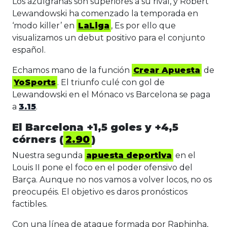
Los azulgranas son superiores a su rival, y Robert
Lewandowski ha comenzado la temporada en
‘modo killer’ en
LaLiga
, Es por ello que
visualizamos un debut positivo para el conjunto
español.
Echamos mano de la función
Crear Apuesta
de
YoSports
. El triunfo culé con gol de
Lewandowski en el Mónaco vs Barcelona se paga
a
3.15
.
El Barcelona +1,5 goles y +4,5
córners (
2.90
)
Nuestra segunda
apuesta deportiva
en el
Louis II pone el foco en el poder ofensivo del
Barça. Aunque no nos vamos a volver locos, no os
preocupéis. El objetivo es daros pronósticos
factibles.
Con una línea de ataque formada por Raphinha,