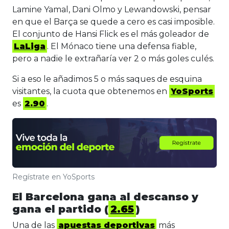
Lamine Yamal, Dani Olmo y Lewandowski, pensar
en que el Barça se quede a cero es casi imposible.
El conjunto de Hansi Flick es el más goleador de
LaLiga
. El Mónaco tiene una defensa fiable,
pero a nadie le extrañaría ver 2 o más goles culés.
Si a eso le añadimos 5 o más saques de esquina
visitantes, la cuota que obtenemos en
YoSports
es
2.90
.
Regístrate en YoSports
El Barcelona gana al descanso y
gana el partido (
2.65
)
Una de las
apuestas deportivas
más