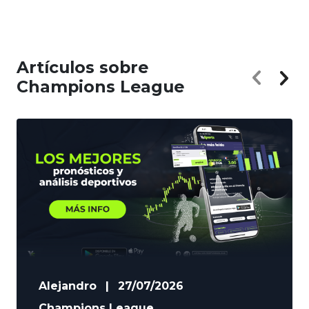
Artículos sobre
Champions League
Alejandro
|
27/07/2026
Champions League