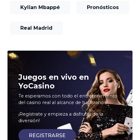
Kylian Mbappé
Pronósticos
Real Madrid
Juegos en vivo en
YoCasino
Te esperamos con todo el entretenimiento
del casino real al alcance de tus manos.
¡Regístrate y empieza a disfrutar de la
diversión!
REGISTRARSE