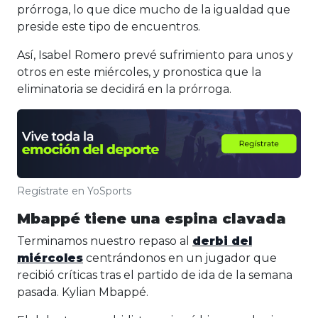
prórroga, lo que dice mucho de la igualdad que
preside este tipo de encuentros.
Así, Isabel Romero prevé sufrimiento para unos y
otros en este miércoles, y pronostica que la
eliminatoria se decidirá en la prórroga.
Regístrate en YoSports
Mbappé tiene una espina clavada
Terminamos nuestro repaso al
derbi del
miércoles
centrándonos en un jugador que
recibió críticas tras el partido de ida de la semana
pasada. Kylian Mbappé.