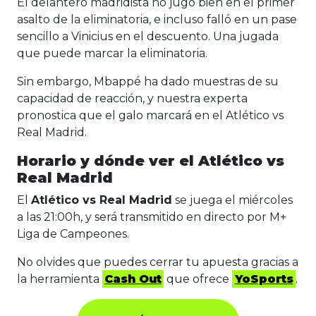
El delantero madridista no jugó bien en el primer
asalto de la eliminatoria, e incluso falló en un pase
sencillo a Vinicius en el descuento. Una jugada
que puede marcar la eliminatoria.
Sin embargo, Mbappé ha dado muestras de su
capacidad de reacción, y nuestra experta
pronostica que el galo marcará en el Atlético vs
Real Madrid.
Horario y dónde ver el Atlético vs
Real Madrid
El
Atlético vs Real Madrid
se juega el miércoles
a las 21:00h, y será transmitido en directo por M+
Liga de Campeones.
No olvides que puedes cerrar tu apuesta gracias a
la herramienta
Cash Out
que ofrece
YoSports
.