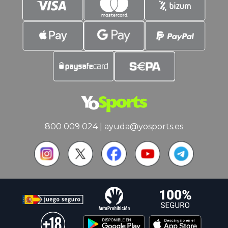
800 009 024
|
ayuda@yosports.es