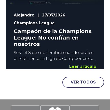
Alejandro
|
27/07/2026
Champions League
Campeón de la Champions
League: No confían en
nosotros
Será el 8 de septiembre cuando se alce
el telón en una Liga de Campeones que
nos llevará hasta el 5 de junio, fecha en
Leer artículo
la que se disputará la Final en el
Metropolitano. Los analistas y los
VER TODOS
operadores de apuestas deportivas se
han apresurado a crear una primera
lista de favoritos a campeón de