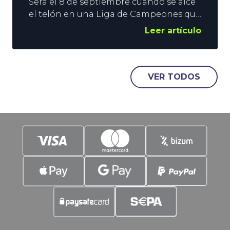
Será el 8 de septiembre cuando se alce
el telón en una Liga de Campeones que
nos llevará hasta el 5 de junio, fecha en
Leer artículo
la que se disputará la Final en el
Metropolitano. Los analistas y los
operadores de apuestas deportivas se
han apresurado a crear una primera
VER TODOS
lista de favoritos a campeón de