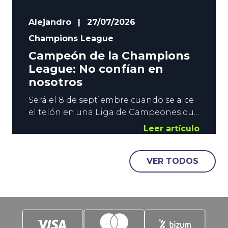
Alejandro
|
27/07/2026
Champions League
Campeón de la Champions
League: No confían en
nosotros
Será el 8 de septiembre cuando se alce
el telón en una Liga de Campeones que
nos llevará hasta el 5 de junio, fecha en
Leer artículo
la que se disputará la Final en el
Metropolitano. Los analistas y los
VER TODOS
operadores de apuestas deportivas se
han apresurado a crear una primera
lista de favoritos a campeón de