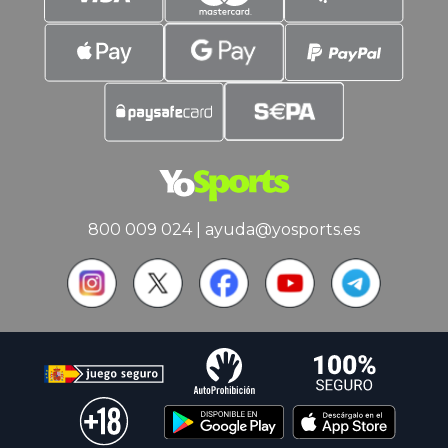
800 009 024
|
ayuda@yosports.es