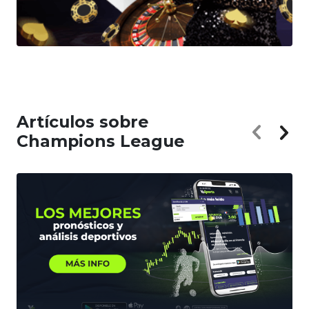
Artículos sobre
Champions League