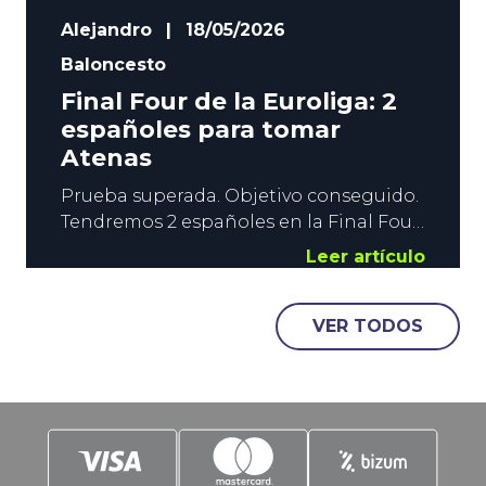
Alejandro
|
18/05/2026
Baloncesto
Final Four de la Euroliga: 2
españoles para tomar
Atenas
Prueba superada. Objetivo conseguido.
Tendremos 2 españoles en la Final Four
de la Euroliga. La épica remontada del
Leer artículo
Valencia Basket ante Panathinaikos,
unido al 3-1 del Madrid sobre el Hapoel,
VER TODOS
pone a la ACB como el campeonato
dominante en Europa. En YoSports
echamos un breve vistazo a lo que
puede depararnos la cita del fin