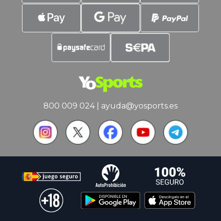
800 009 024
|
ayuda@yosports.es