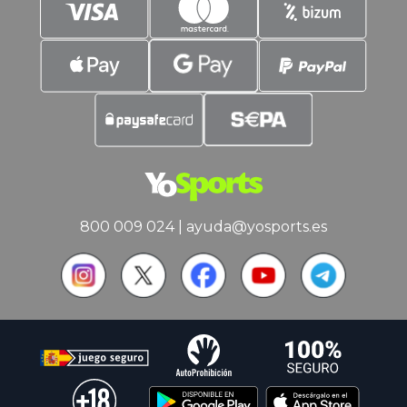
800 009 024
|
ayuda@yosports.es