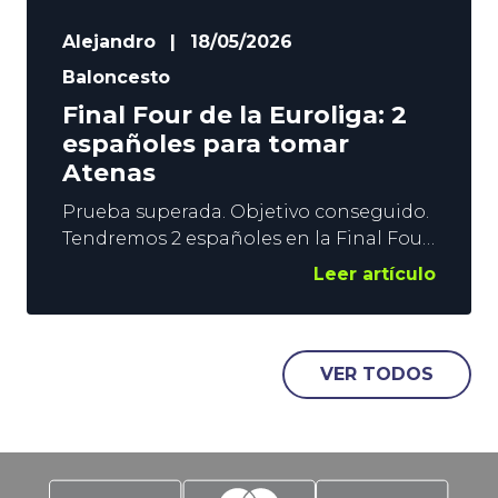
Alejandro
|
18/05/2026
Baloncesto
Final Four de la Euroliga: 2
españoles para tomar
Atenas
Prueba superada. Objetivo conseguido.
Tendremos 2 españoles en la Final Four
de la Euroliga. La épica remontada del
Leer artículo
Valencia Basket ante Panathinaikos,
unido al 3-1 del Madrid sobre el Hapoel,
pone a la ACB como el campeonato
dominante en Europa. En YoSports
VER TODOS
echamos un breve vistazo a lo que
puede depararnos la cita del fin