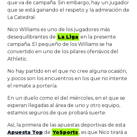
que va de campaña. Sin embargo, hay un jugador
que se está ganando el respeto y la admiración de
La Catedral.
Nico Williams es uno de los jugadores más
desequilibrantes de
La Liga
en la presente
campaña. El pequeño de los Williams se ha
convertido en uno de los pilares ofensivos del
Athletic.
No hay partido en el que no cree alguna ocasión,
y pocos son los encuentros en los que no intente
el remate a portería.
En un duelo como el del miércoles, en el que se
esperan llegadas al área de uno y otro equipo,
estamos seguros de que probará suerte.
Así, la primera de las apuestas deportivas de esta
Apuesta Top
de
YoSports
, es que Nico tirará a