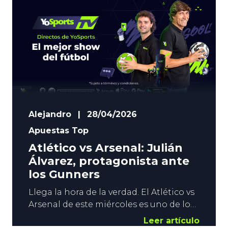
Alejandro
|
28/04/2026
Apuestas Top
Atlético vs Arsenal: Julián
Álvarez, protagonista ante
los Gunners
Llega la hora de la verdad. El Atlético vs
Arsenal de este miércoles es uno de los
grandes duelos de la temporada. El
Leer artículo