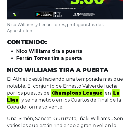
Nico Williams y Ferrán Torres, protagonistas de la
Apuesta Top
CONTENIDO:
Nico Williams tira a puerta
Ferrán Torres tira a puerta
NICO WILLIAMS TIRA A PUERTA
El Athletic está haciendo una temporada más que
notable. El conjunto de Ernesto Valverde lucha
por los puestos de
Champions League
en
La
Liga
, y se ha metido en los Cuartos de Final de la
Copa de forma solvente.
Unai Simón, Sancet, Guruzeta, Iñaki Williams… Son
varios los que están rindiendo a gran nivel en lo