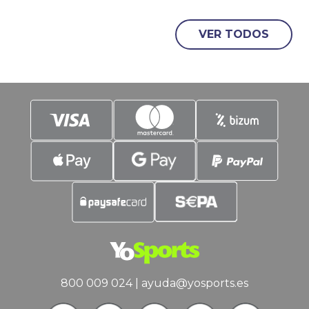
primer asalto de las semifinales de
Champions va a ser espectacular, y
VER TODOS
YoSports quiere estar presente con un
Mercado Especial con color rojiblanco y
con un protagonista principal. Julián
Álvarez. Contenido: El
800 009 024
|
ayuda@yosports.es