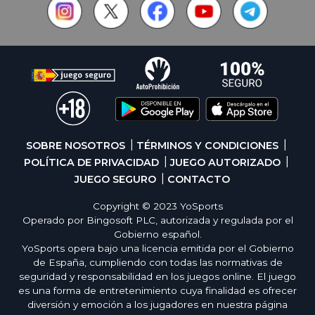
SOBRE NOSOTROS
TÉRMINOS Y CONDICIONES
POLÍTICA DE PRIVACIDAD
JUEGO AUTORIZADO
JUEGO SEGURO
CONTACTO
Copyright © 2023 YoSports
Operado por Bingosoft PLC, autorizada y regulada por el
Gobierno español.
YoSports opera bajo una licencia emitida por el Gobierno
de España, cumpliendo con todas las normativas de
seguridad y responsabilidad en los juegos online. El juego
es una forma de entretenimiento cuya finalidad es ofrecer
diversión y emoción a los jugadores en nuestra página