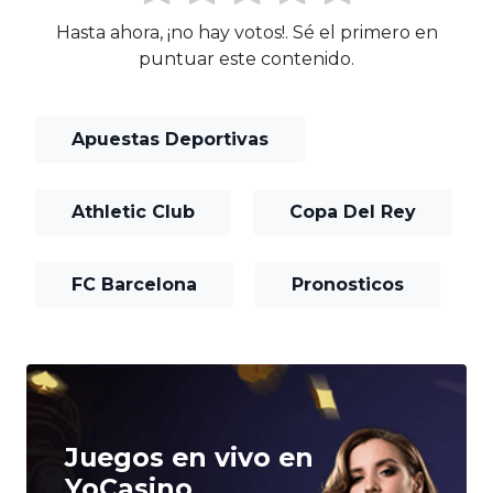
Hasta ahora, ¡no hay votos!. Sé el primero en
puntuar este contenido.
Apuestas Deportivas
Athletic Club
Copa Del Rey
FC Barcelona
Pronosticos
Juegos en vivo en
YoCasino