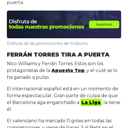
puerta.
Disfruta de las promociones de YoSports
FERRÁN TORRES TIRA A PUERTA
Nico Williams y Ferrán Torres. Estos son los
protagonistas de la
Apuesta Top
, y el culé se lo
ha ganado a pulso.
El internacional español está en un momento de
forma espectacular. Gran parte de culpa de que
el Barcelona siga enganchado a
La Liga
, la tiene
él.
El valenciano ha marcado 11 goles en todas las
competiciones, y viene de hacer 3 al Betis en el