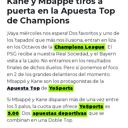
Kane y Mbappé tiros a
puerta en la Apuesta Top
de Champions
¡Vaya miércoles nos espera! Dos favoritos y uno de
los ‘tapados’ que más nos ilusiona, entran en liza
en los Octavos de la
Champions League
. El
PSG recibe a nuestra Real Sociedad, y el Bayern
visita a la Lazio. No entramos en los resultados
finales de dichos duelos. Pero sí ponemos el foco
en 2 de los grandes delanteros del momento.
Mbappé y Kane son los protagonistas de la
Apuesta Top
de
YoSports
.
Si Mbappé y Kane disparan más de una vez entre
los 3 palos, la cuota que ofrece
YoSports
es
5.00
. Dos
apuestas deportivas
que se
combinan en una Doble Top.