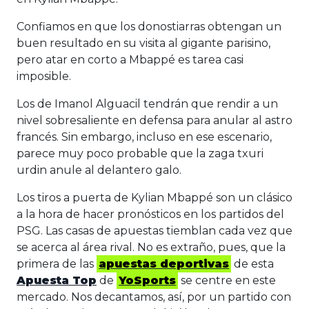
Confiamos en que los donostiarras obtengan un
buen resultado en su visita al gigante parisino,
pero atar en corto a Mbappé es tarea casi
imposible.
Los de Imanol Alguacil tendrán que rendir a un
nivel sobresaliente en defensa para anular al astro
francés. Sin embargo, incluso en ese escenario,
parece muy poco probable que la zaga txuri
urdin anule al delantero galo.
Los tiros a puerta de Kylian Mbappé son un clásico
a la hora de hacer pronósticos en los partidos del
PSG. Las casas de apuestas tiemblan cada vez que
se acerca al área rival. No es extraño, pues, que la
primera de las
apuestas deportivas
de esta
Apuesta Top
de
YoSports
se centre en este
mercado. Nos decantamos, así, por un partido con