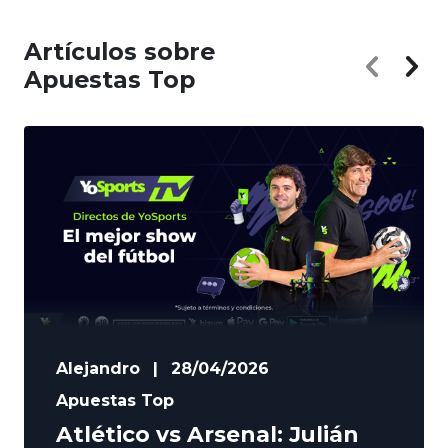
Artículos sobre
Apuestas Top
Alejandro
|
28/04/2026
Apuestas Top
Atlético vs Arsenal: Julián