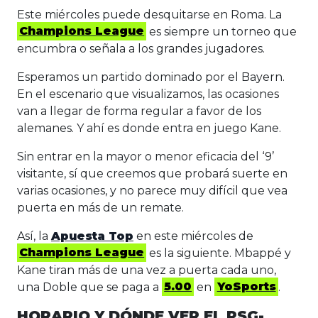
Este miércoles puede desquitarse en Roma. La
Champions League
es siempre un torneo que
encumbra o señala a los grandes jugadores.
Esperamos un partido dominado por el Bayern.
En el escenario que visualizamos, las ocasiones
van a llegar de forma regular a favor de los
alemanes. Y ahí es donde entra en juego Kane.
Sin entrar en la mayor o menor eficacia del ‘9’
visitante, sí que creemos que probará suerte en
varias ocasiones, y no parece muy difícil que vea
puerta en más de un remate.
Así, la
Apuesta Top
en este miércoles de
Champions League
es la siguiente. Mbappé y
Kane tiran más de una vez a puerta cada uno,
una Doble que se paga a
5.00
en
YoSports
.
HORARIO Y DÓNDE VER EL PSG-